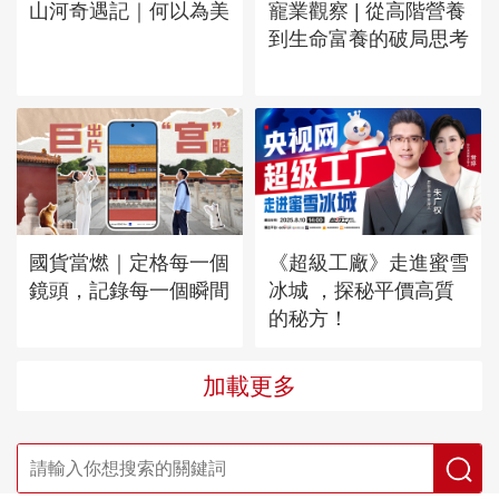
山河奇遇記｜何以為美
寵業觀察 | 從高階營養
到生命富養的破局思考
國貨當燃｜定格每一個
《超級工廠》走進蜜雪
鏡頭，記錄每一個瞬間
冰城 ，探秘平價高質
的秘方！
加載更多