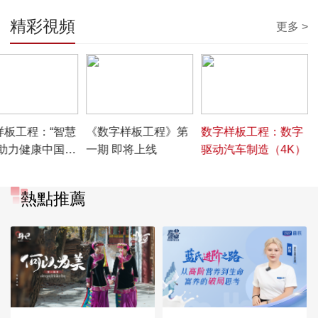
精彩視頻
更多 >
3:02
00:01:10
00:20:52
样板工程：“智慧
《数字样板工程》第
数字样板工程：数字
”助力健康中国
一期 即将上线
驱动汽车制造（4K）
）
熱點推薦