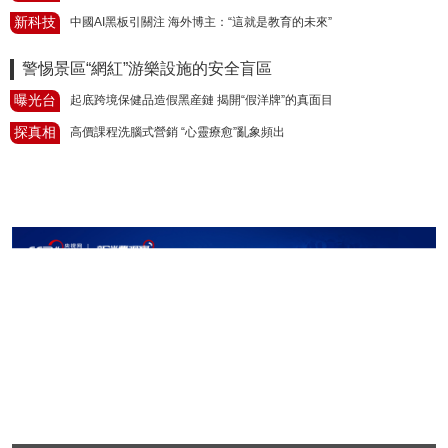
新科技
中國AI黑板引關注 海外博主：“這就是教育的未來”
警惕景區“網紅”游樂設施的安全盲區
曝光台
起底跨境保健品造假黑産鏈 揭開“假洋牌”的真面目
探真相
高價課程洗腦式營銷 “心靈療愈”亂象頻出