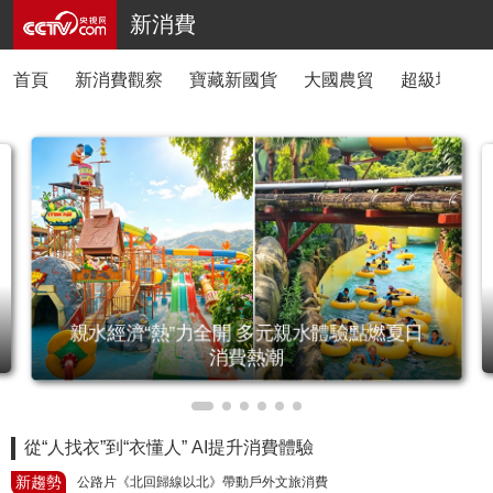
新消費
首頁
新消費觀察
寶藏新國貨
大國農貿
超級地標好
親水經濟“熱”力全開 多元親水體驗點燃夏日
消費熱潮
從“人找衣”到“衣懂人” AI提升消費體驗
新趨勢
公路片《北回歸線以北》帶動戶外文旅消費