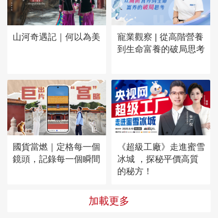
山河奇遇記｜何以為美
寵業觀察 | 從高階營養
到生命富養的破局思考
國貨當燃｜定格每一個
《超級工廠》走進蜜雪
鏡頭，記錄每一個瞬間
冰城 ，探秘平價高質
的秘方！
加載更多