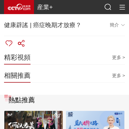
産業+
健康辟謠 | 癌症晚期才放療？
簡介
精彩視頻
更多 >
相關推薦
更多 >
熱點推薦