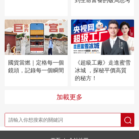
到生命富養的破局思考
國貨當燃｜定格每一個
《超級工廠》走進蜜雪
鏡頭，記錄每一個瞬間
冰城 ，探秘平價高質
的秘方！
加載更多