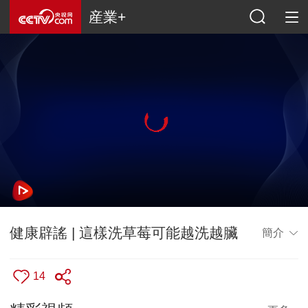
産業+
健康辟謠 | 這樣洗草莓可能越洗越臟
簡介
14