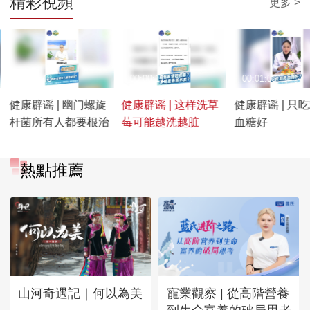
精彩視頻
更多 >
00:01:48
00:00:11
00:01:05
健康辟谣 | 幽门螺旋
健康辟谣 | 这样洗草
健康辟谣 | 只
杆菌所有人都要根治
莓可能越洗越脏
血糖好
熱點推薦
山河奇遇記｜何以為美
寵業觀察 | 從高階營養