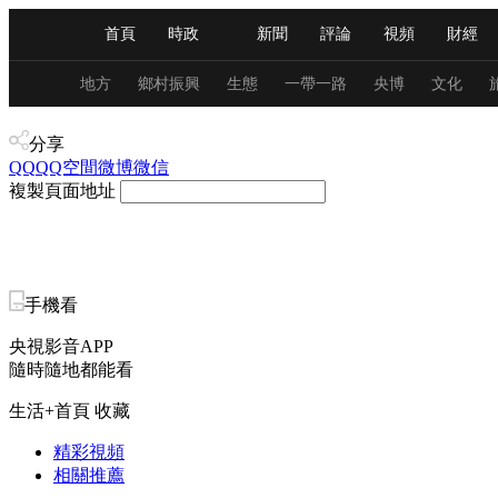
首頁
時政
新聞
評論
視頻
財經
人民領袖習近平
直播
海外頻道
片庫
iPanda
欄目大全
聯播+
English
中國領導人
節目單
Монгол
聽音
央視快評
微視頻
習
地方
鄉村振興
生態
一帶一路
央博
文化
産業+
分享
總台春晚
網絡春晚
共産黨員網
秧紀錄
QQ
QQ空間
微博
微信
複製頁面地址
新聞
國內
國際
評論
經濟
軍事
人民領袖習近平
聯播+
熱解讀
天天學習
手機看
央視影音APP
視頻
小央視頻
小央直播
直播中國
熊貓
隨時隨地都能看
現場
前線
比劃
快看
藍海中國
新兵
生活+首頁
收藏
體育
直播
競猜
2026年世界盃
2026年
精彩視頻
相關推薦
VIP會員
CCTV奧林匹克頻道
生活體育大會