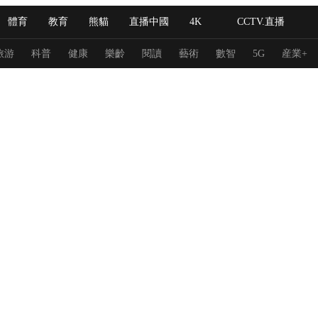
體育
教育
熊貓
直播中國
4K
CCTV.直播
式妙語
主持人
下載央視影音
熱解讀
天天學習
旅游
科普
健康
樂齡
閱讀
藝術
數智
5G
産業+
紀錄片網
國家大劇院
大型活動
科技
法治
文娛
人物
公益
圖片
習式妙語
央視快評
央視網評
光華銳評
鋒面
頻道
VR/AR
4K專區
全景新聞
請入列
人生第一次
人生第二次
冬奧會
CBA
NBA
中超
國足
國際足球
網球
綜
體育江湖
文化體育
冰雪道路
足球道路