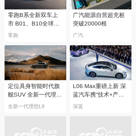
零跑B系全新双车上
广汽能源自营超充桩
市 B01、B10全球累
突破20000根
计销量近25万台
零跑
广汽
定位具身智能时代旗
L06 Max重磅上新 深
舰SUV 全新一代理想
蓝汽车携“技术+产
L9正式发布售价
品”全家桶亮相北京车
全新一代理想L9
深蓝
45.98万元起
展