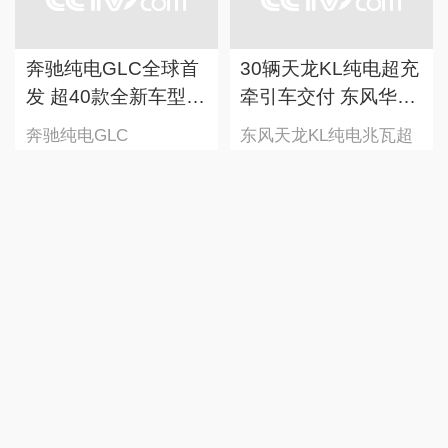
奔驰纯电GLC全球首
30辆天龙KL纯电超充
发 超40款全新车型上
牵引车交付 东风华为
市大幕开启
共建兆瓦超充生态
奔驰纯电GLC
东风天龙KL纯电兆瓦超
充牵引车
前9个月新能源汽车
百兆瓦级重卡超充站
产销量双破千万辆
落地北川
新能源汽车
百兆瓦级重卡超充站
正在加載...