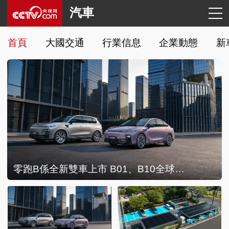
汽車
首頁
大國交通
行業信息
企業動態
新
零跑B係全新雙車上市 B01、B10全球累計銷量近25萬台