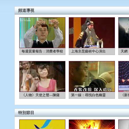
頻道導視
每週質量報告：消費者學校
上海京昆藝術中心演出
天網
《人物》天使之聲—陳薩
第一線：尋找白色幽靈
《新
特別節目