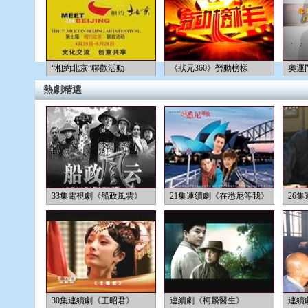
“相約北京”聯歡活動
《狀元360》勞動榜樣
奧運
熱劇精選
33集電視劇《船政風雲》
21集連續劇《在悉尼等我》
26
30集連續劇《王昭君》
連續劇《柯麟醫生》
連續