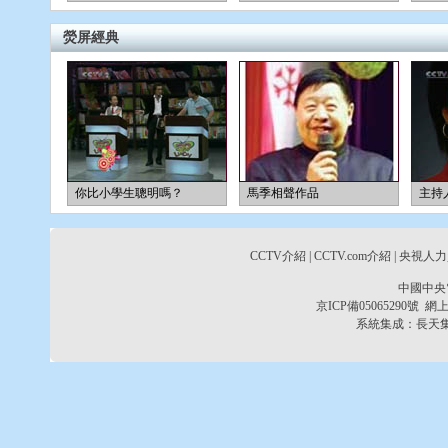
熒屏經典
你比小學生聰明嗎？
馬季相聲作品
主持
CCTV介紹
|
CCTV.com介紹
|
央視人力
中國中央
京ICP備05065290號
網上
系統集成：
長天