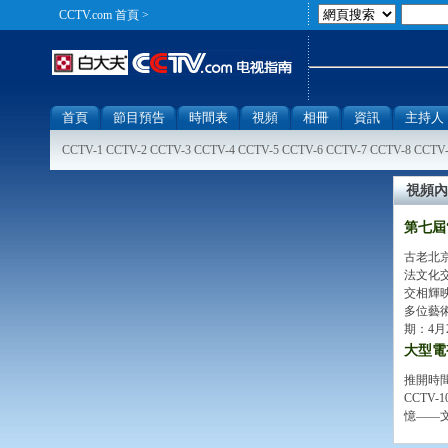
CCTV.com
首頁
>
首頁
節目預告
時間表
視頻
相冊
資訊
主持人
CCTV-1
CCTV-2
CCTV-3
CCTV-4
CCTV-5
CCTV-6
CCTV-7
CCTV-8
CCTV
視頻內
第七屆
古老北
法文化
交相輝映
多位藝
期：4月2
大型電
推開時
CCTV
憶——