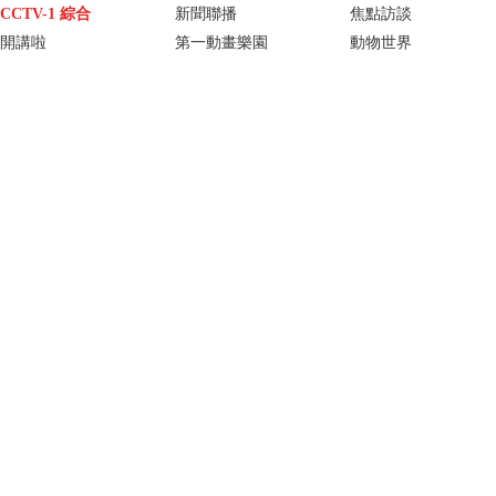
CCTV-1 綜合
新聞聯播
焦點訪談
開講啦
第一動畫樂園
動物世界
中華民族
秘境之眼
生活圈