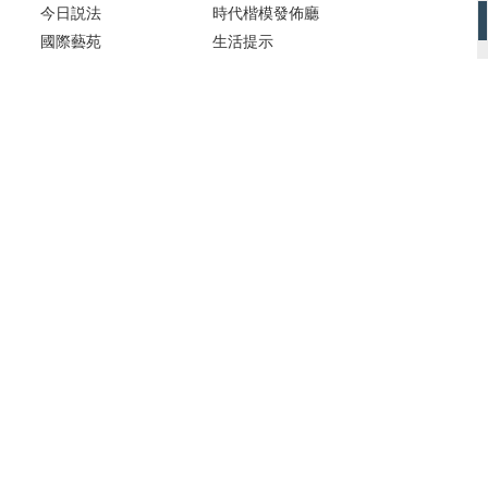
今日説法
時代楷模發佈廳
國際藝苑
生活提示
挑戰不可能