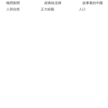
晚間新聞
經典咏流傳
故事裏的中國
人與自然
正大綜藝
人口
中國詩詞大會
典籍裏的中國
我有傳家寶