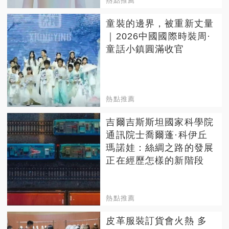
熱點推薦
童裝的邊界，被重新丈量
｜2026中國國際時裝周·
童話小鎮圓滿收官
熱點推薦
吉爾吉斯斯坦國家科學院
通訊院士喬爾蓬·科伊丘
瑪諾娃：絲綢之路的發展
正在經歷怎樣的新階段
熱點推薦
皮革服裝訂貨會火熱 多