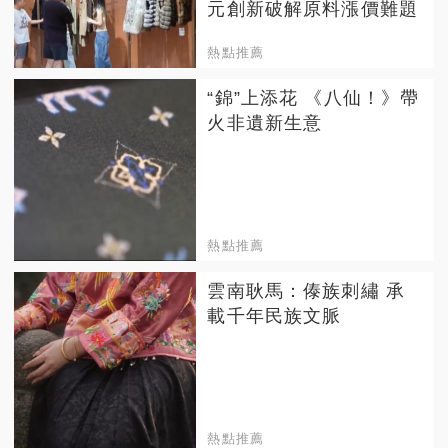
元創新破解原料漲價難題
熱點推薦
“錦”上添花 《八仙！》帶
火非遺新生意
熱點推薦
雲南耿馬：傣族刺繡 承
載千年民族文脈
熱點推薦