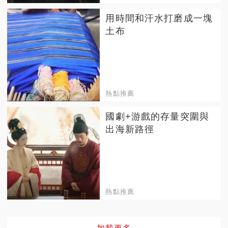
用時間和汗水打磨成一塊
土布
熱點推薦
國劇+游戲的存量突圍與
出海新路徑
熱點推薦