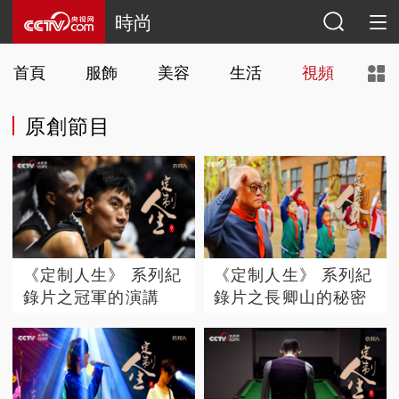
時尚
首頁
服飾
美容
生活
視頻
原創節目
《定制人生》 系列紀
《定制人生》 系列紀
錄片之冠軍的演講
錄片之長卿山的秘密