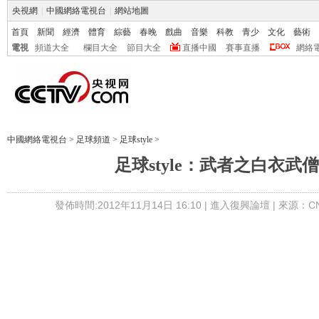
央視網
|
中國網絡電視台
|
網站地圖
首頁
新聞
經濟
體育
綜藝
春晚
戲曲
音樂
科教
青少
文化
藝術
電視
頻道大全
欄目大全
節目大全
直播中國
賽事直播
網絡
中國網絡電視台
>
足球頻道
>
足球style
>
足球style：武者之白衣武
發佈時間:2012年11月14日 16:10 |
進入復興論壇
| 來源：C