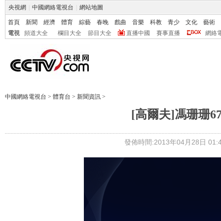
央視網
|
中國網絡電視台
|
網站地圖
首頁
新聞
經濟
體育
綜藝
春晚
戲曲
音樂
科教
青少
文化
藝術
電視
頻道大全
欄目大全
節目大全
直播中國
賽事直播
網絡
中國網絡電視台
>
體育台
>
新聞資訊
>
[高爾夫]馮珊珊
發佈時間:2013年04月28日 01:4