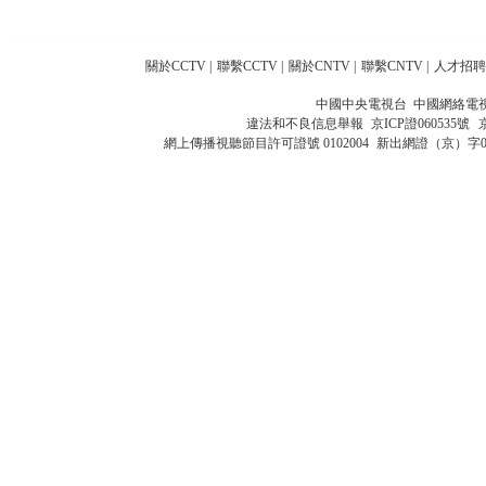
關於CCTV
|
聯繫CCTV
|
關於CNTV
|
聯繫CNTV
|
人才招聘
中國中央電視台 中國網絡電
違法和不良信息舉報
京ICP證060535號
網上傳播視聽節目許可證號 0102004
新出網證（京）字0