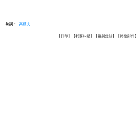
熱詞：
高爾夫
【
打印
】【
我要糾錯
】【
複製鏈結
】【
轉發郵件