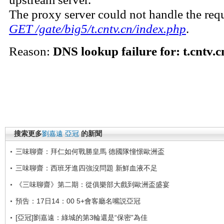
搜索更多
劉嘉遠
亞冠
的新聞
三味聊齋：拜仁如何戰勝皇馬 德國隊憧憬歐洲盃
三味聊齋：西班牙進四強沒問題 新鮮血液不足
《三味聊齋》第二期：從俱樂部大戲到歐洲盃盛宴
預告：17日14：00 5+會客廳名嘴説亞冠
[亞冠]劉嘉遠：綠城的第3輪還是“保密”為佳