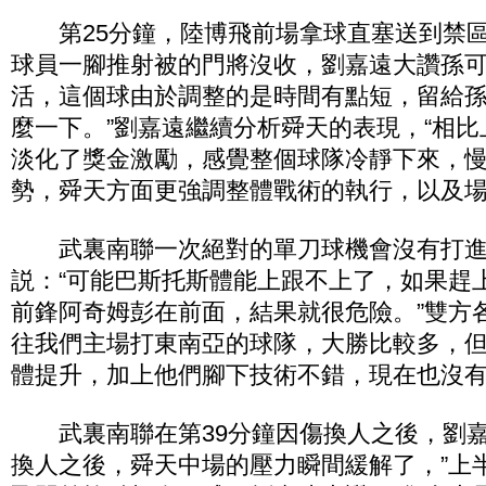
第25分鐘，陸博飛前場拿球直塞送到禁區
球員一腳推射被的門將沒收，劉嘉遠大讚孫可
活，這個球由於調整的是時間有點短，留給
麼一下。”劉嘉遠繼續分析舜天的表現，“相
淡化了獎金激勵，感覺整個球隊冷靜下來，
勢，舜天方面更強調整體戰術的執行，以及場
武裏南聯一次絕對的單刀球機會沒有打進
説：“可能巴斯托斯體能上跟不上了，如果趕
前鋒阿奇姆彭在前面，結果就很危險。”雙方
往我們主場打東南亞的球隊，大勝比較多，
體提升，加上他們腳下技術不錯，現在也沒有
武裏南聯在第39分鐘因傷換人之後，劉嘉
換人之後，舜天中場的壓力瞬間緩解了，”上