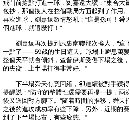
飛門前搶點打進一球，劉嘉遠大讚：“集合大
包抄，那個換人在整個戰局方面起到了作用。
再次進球，劉嘉遠激情怒吼：“這是孫可！舜
個進球，就這麼打！”
劉嘉遠再次提到武裏南聯那次換人，“這
一點了——59歲的生日這天。球場上瞬息萬
整個天平就會傾斜，查普伊斯受傷下場之後
的失衡，上半場打得非常好。”
下半場舜天有意回縮，卻連續被對手獲得
提醒説：“防守的整體性還需要再提一提，兩
後又送回對方腳下。”隨着時間的推移，舜天
之後的進攻成功率有些下降，另外，近期的
到了下半場比賽，有些疲態。”