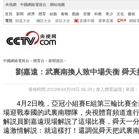
央視網
|
中國網絡電視台
|
網站地圖
首頁
新聞
經濟
體育
綜藝
春晚
戲曲
音樂
科教
青少
文化
藝術
電視
頻道大全
欄目大全
節目大全
直播中國
賽事直播
網絡
中國網絡電視台
>
體育台
>
新聞資訊
>
劉嘉遠：武裏南換人致中場失衡 舜天
發佈時間:2013年04月03日 06:29 |
進入體育論壇
| 來源：
4月2日晚，亞冠小組賽E組第三輪比賽全
場迎戰泰國的武裏南聯隊，央視體育頻道進
解説員劉嘉遠現場解説了這場比賽，舜天一
遠激情解説：就這樣打！還調侃舜天把武裏