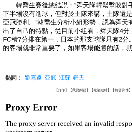
韓喬生賽後總結説：“舜天隊輕鬆擊敗對
下半場沒有進球，但對於主隊來講，主隊還
亞冠勝利。”韓喬生分析小組形勢，認為舜天
出了自己的特點，從目前小組看，舜天隊4分
FC積7分排在第一，日本的那支球隊只有2分
的客場就非常重要了，如果客場能勝的話，
熱詞：
劉嘉遠
亞冠
江蘇
舜天
【
打印
】【
我要糾錯
】【
複製鏈結
】【
轉發郵件