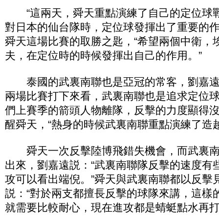
“這兩天，舜天重點演練了自己的定位球
對日本的仙台隊時，定位球發揮出了重要的作
舜天這場比賽的取勝之匙，“希望兩個中衛，
夫，在定位時的時候發揮出自己的作用。”
泰國的武裏南聯也是亞冠的常客，劉嘉遠
兩場比賽打下來看，武裏南聯也是追求定位
們上賽季的箭頭人物離隊，反擊的力度顯得沒
醒舜天，“熱身的時候武裏南聯重點演練了造越
舜天一次反擊陸博飛錯失機會，而武裏南
出來，劉嘉遠説：“武裏南聯隊反擊的速度有
攻可以看出端倪。”舜天與武裏南聯都以反擊
説：“對於兩支都擅長反擊的球隊來講，這樣
就需要比較耐心，現在進攻都是蜻蜓點水再打