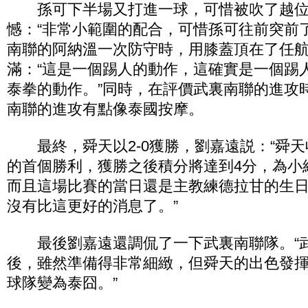
孫可下半場又打進一球，可惜被吹了越位
憾：“非常小範圍的配合，可惜孫可往前突前
南聯的阿納溫一次防守時，用膝蓋頂在了任
滿：“這是一個踢人的動作，這確實是一個踢
泰拳的動作。”同時，在評價武裏南聯的進攻
南聯的進攻有點像泰國按摩。
最終，舜天以2-0獲勝，劉嘉遠説：“舜天
的首個勝利，獲勝之後積分將達到4分，為小
而且這場比賽的當日還是主教練德拉甘的生
沒有比這更好的消息了。”
最後劉嘉遠還調侃了一下武裏南聯隊。“
後，雖然準備得非常細緻，但舜天的出色發
球隊變為泰囧。”