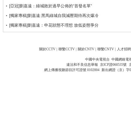
[亞冠]劉嘉遠：綠城敗於過早公佈的“首發名單”
[獨家專稿]劉嘉遠:黑馬綠城自我減壓期待再次爆冷
[獨家專稿]劉嘉遠：申花狀態不理想 放低姿態爭分
關於CCTV
|
聯繫CCTV
|
關於CNTV
|
聯繫CNTV
|
人才招聘
中國中央電視台 中國網絡電
違法和不良信息舉報
京ICP證060535號
網上傳播視聽節目許可證號 0102004
新出網證（京）字0