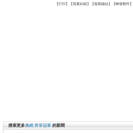
【
打印
】【
我要糾錯
】【
複製鏈結
】【
轉發郵件
搜索更多
澳網
男單冠軍
的新聞