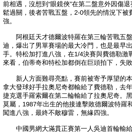
前相遇，沒想到“眼鏡俠”在第二盤意外因傷
鬆過關，後者苦戰五盤，2-0領先的情況下被
強。
阿根廷天才德爾波特羅在第三輪苦戰五盤
迪，爆出了男單賽場的最大冷門，也是最早出局
手。特松加打進八強，在1/4決賽與費德勒激
來看，伯蒂奇和特松加都倒在巨頭拍下，失
新人方面難尋亮點，賽前被寄予厚望的本
拿大發球好手拉奧尼奇都輸給了費德勒，去
捷克選手羅索爾在第二輪輸給了拉奧尼奇。
莫屬，1987年出生的他接連擊敗德爾波特羅
闖進八強，最終不敵穆雷，無緣四強。
中國男網大滿貫正賽第一人吳迪首輪輸給