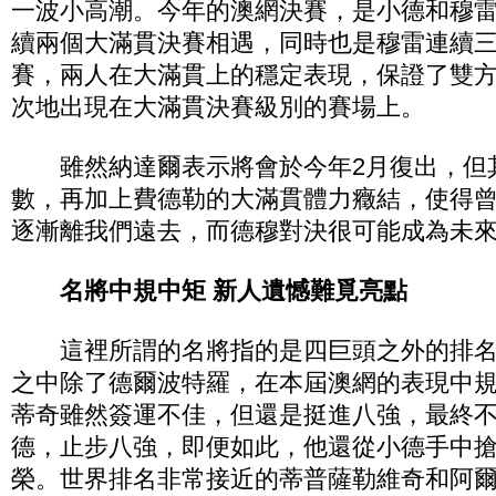
一波小高潮。今年的澳網決賽，是小德和穆
續兩個大滿貫決賽相遇，同時也是穆雷連續
賽，兩人在大滿貫上的穩定表現，保證了雙
次地出現在大滿貫決賽級別的賽場上。
雖然納達爾表示將會於今年2月復出，但
數，再加上費德勒的大滿貫體力癥結，使得
逐漸離我們遠去，而德穆對決很可能成為未
名將中規中矩 新人遺憾難覓亮點
這裡所謂的名將指的是四巨頭之外的排名
之中除了德爾波特羅，在本屆澳網的表現中
蒂奇雖然簽運不佳，但還是挺進八強，最終
德，止步八強，即便如此，他還從小德手中
榮。世界排名非常接近的蒂普薩勒維奇和阿爾瑪