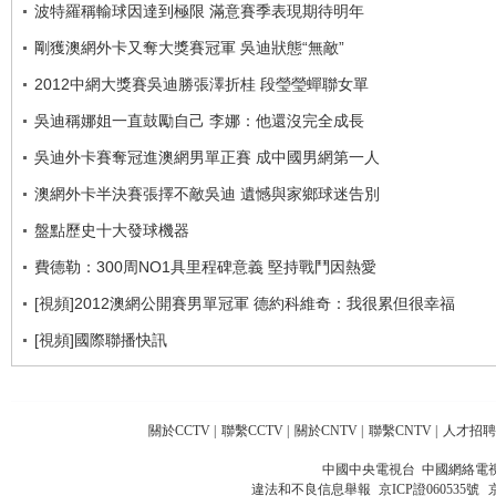
波特羅稱輸球因達到極限 滿意賽季表現期待明年
剛獲澳網外卡又奪大獎賽冠軍 吳迪狀態“無敵”
2012中網大獎賽吳迪勝張澤折桂 段瑩瑩蟬聯女單
吳迪稱娜姐一直鼓勵自己 李娜：他還沒完全成長
吳迪外卡賽奪冠進澳網男單正賽 成中國男網第一人
澳網外卡半決賽張擇不敵吳迪 遺憾與家鄉球迷告別
盤點歷史十大發球機器
費德勒：300周NO1具里程碑意義 堅持戰鬥因熱愛
[視頻]2012澳網公開賽男單冠軍 德約科維奇：我很累但很幸福
[視頻]國際聯播快訊
關於CCTV
|
聯繫CCTV
|
關於CNTV
|
聯繫CNTV
|
人才招聘
中國中央電視台 中國網絡電
違法和不良信息舉報
京ICP證060535號