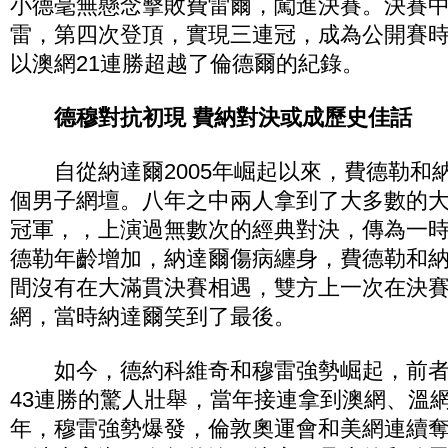
小德毫無懸念擊敗費雷爾，闖進決賽。決賽中，
雷，第四次登頂，實現三連冠，成為公開賽
以澳網21連勝超越了倫德爾的紀錄。
德穆對抗初現 費納對決或成歷史佳話
自從納達爾2005年崛起以來，費德勒和
個男子網壇。八年之中兩人拿到了大多數的
冠軍，，上演過無數次的經典對決，傳為一
德勒年齡增加，納達爾傷病纏身，費德勒和
間沒有在大滿貫決賽相遇，雙方上一次在決賽對
網，當時納達爾笑到了最後。
如今，德約科維奇和穆雷強勢崛起，前者2
43連勝的驚人壯舉，當年接連拿到澳網、溫網
年，穆雷強勢爆發，倫敦奧運會和美網連續