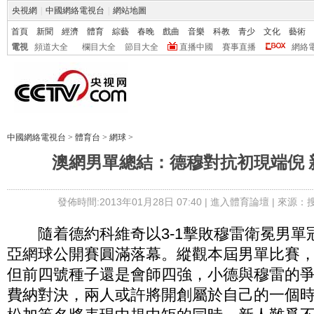
央視網
|
中國網絡電視台
|
網站地圖
首頁
新聞
經濟
體育
綜藝
春晚
戲曲
音樂
科教
青少
文化
藝術
電視
頻道大全
欄目大全
節目大全
直播中國
賽事直播
網絡
中國網絡電視台
>
體育台
>
網球
>
澳網男單總結：德穆對抗初現端倪 
發佈時間:2013年01月28日 07:40 |
進入體育論壇
| 來源：
隨着德約科維奇以3-1擊敗穆雷衛冕男單冠
亞網球公開賽圓滿落幕。縱觀本屆男單比賽
但前四號種子還是會師四強，小德與穆雷的
費納對決，兩人或許將開創屬於自己的一個