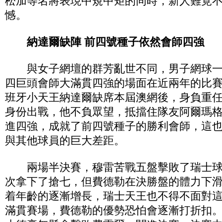
松加等名將表現中規中矩的同時，新人難覓
憾。
納達爾缺陣 前四號種子依然會師四強
與女子網壇的群芳亂世不同，男子網球一
四巨頭會師大滿貫四強的場面在近兩年的比
班牙小天王納達爾缺席本屆澳網後，身負重任
身份出戰，他不負眾望，抵擋住隊友阿爾瑪
進四強，成就了前四號種子的勝利會師，這
與其他球員的巨大差距。
兩場半決賽，穆雷苦戰五盤擊敗了瑞士球
次拿下了搶七，但費德勒在決勝盤的體力下
着年齡的逐漸增長，瑞士天王也不得不面對
滿貫賽場，費德勒的優勢恐怕會逐漸打折扣