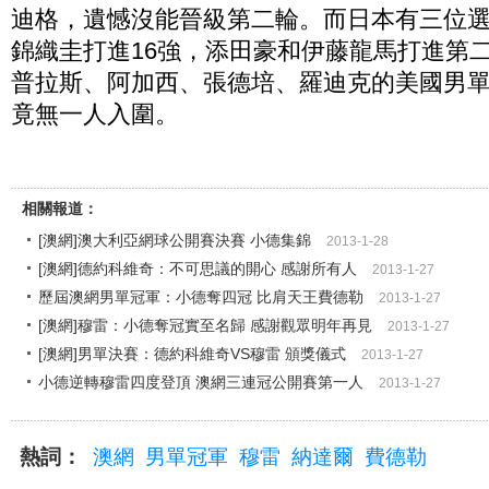
迪格，遺憾沒能晉級第二輪。而日本有三位
錦織圭打進16強，添田豪和伊藤龍馬打進第
普拉斯、阿加西、張德培、羅迪克的美國男單
竟無一人入圍。
相關報道：
[澳網]澳大利亞網球公開賽決賽 小德集錦
2013-1-28
[澳網]德約科維奇：不可思議的開心 感謝所有人
2013-1-27
歷屆澳網男單冠軍：小德奪四冠 比肩天王費德勒
2013-1-27
[澳網]穆雷：小德奪冠實至名歸 感謝觀眾明年再見
2013-1-27
[澳網]男單決賽：德約科維奇VS穆雷 頒獎儀式
2013-1-27
小德逆轉穆雷四度登頂 澳網三連冠公開賽第一人
2013-1-27
熱詞：
澳網
男單冠軍
穆雷
納達爾
費德勒