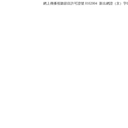
網上傳播視聽節目許可證號 0102004
新出網證（京）字0