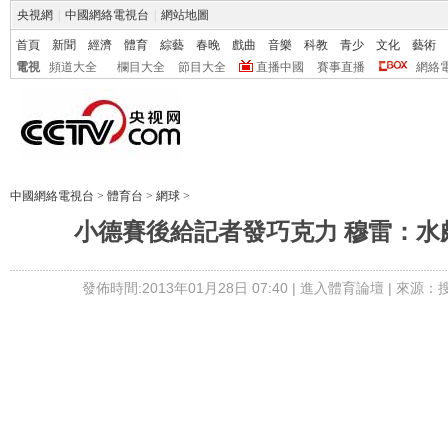
央視網
|
中國網絡電視台
|
網站地圖
首頁
新聞
經濟
體育
綜藝
春晚
戲曲
音樂
科教
青少
文化
藝術
電視
頻道大全
欄目大全
節目大全
直播中國
賽事直播
網絡
中國網絡電視台
>
體育台
>
網球
>
小德賽後給記者發巧克力 穆雷：水
發佈時間:2013年01月28日 07:40 |
進入體育論壇
| 來源：