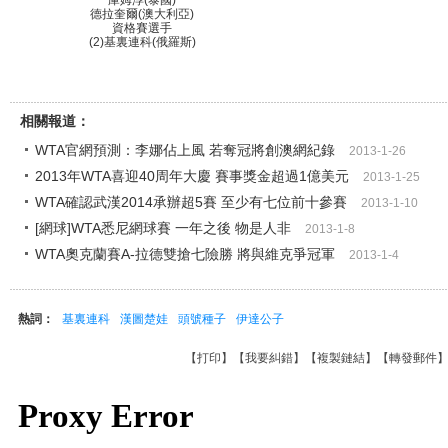
庫姆淳(泰國)
德拉奎爾(澳大利亞)
資格賽選手
(2)基裏連科(俄羅斯)
相關報道：
WTA官網預測：李娜佔上風 若奪冠將創澳網紀錄
2013-1-26
2013年WTA喜迎40周年大慶 賽事獎金超過1億美元
2013-1-25
WTA確認武漢2014承辦超5賽 至少有七位前十參賽
2013-1-10
[網球]WTA悉尼網球賽 一年之後 物是人非
2013-1-8
WTA奧克蘭賽A-拉德雙搶七險勝 將與維克爭冠軍
2013-1-4
熱詞：
基裏連科
漢圖楚娃
頭號種子
伊達公子
【
打印
】【
我要糾錯
】【
複製鏈結
】【
轉發郵件