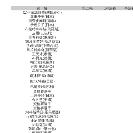
第一輪
第二輪
1/4決賽
半決
(1)伊萬諾維奇(塞爾維亞)
森田步美(日本)
斯齊皮爾斯(南非)
伊達公子(日本)
布拉特奇科娃(俄羅斯)
皮爾(以色列)
普奇科娃(俄羅斯)
(6)漢圖楚娃(斯洛伐克)
(3)謝淑薇(中華台北)
埃拉科維奇(新西蘭)
王天才(泰國)
A-貝克(德國)
帕諾娃(俄羅斯)
貝古(羅馬尼亞)
馬萊克(德國)
(5)利斯基(德國)
(8)沃特森(英國)
巴博斯(匈牙利)
資格賽選手
土居美咲(日本)
金久慈(美國)
資格賽選手
資格賽選手
(4)科斯蒂亞(羅馬尼亞)
(7)維斯尼娜(俄羅斯)
達尼麗都(希臘)
約翰森(法國)
張凱貞(中華台北)