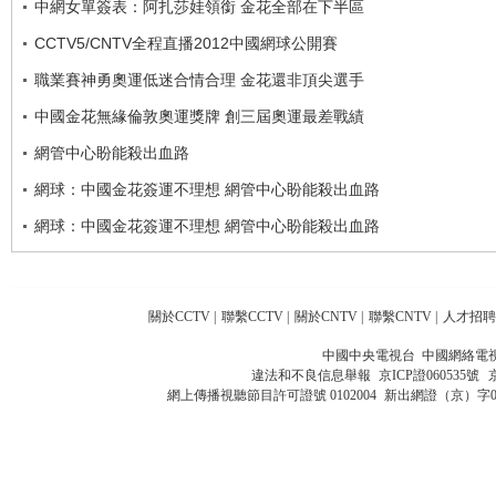
中網女單簽表：阿扎莎娃領銜 金花全部在下半區
CCTV5/CNTV全程直播2012中國網球公開賽
職業賽神勇奧運低迷合情合理 金花還非頂尖選手
中國金花無緣倫敦奧運獎牌 創三屆奧運最差戰績
網管中心盼能殺出血路
網球：中國金花簽運不理想 網管中心盼能殺出血路
網球：中國金花簽運不理想 網管中心盼能殺出血路
關於CCTV
|
聯繫CCTV
|
關於CNTV
|
聯繫CNTV
|
人才招聘
中國中央電視台 中國網絡電
違法和不良信息舉報
京ICP證060535號
網上傳播視聽節目許可證號 0102004
新出網證（京）字0