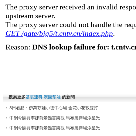
搜索更多
基裏連科
漢圖楚娃
的新聞
3日看點：伊萬莎娃小德中心場 金花小花戰雙打
中網今開賽李娜前景難言樂觀 馬布裏捧場添星光
中網今開賽李娜前景難言樂觀 馬布裏捧場添星光