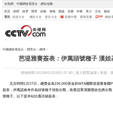
央視網
|
中國網絡電視台
|
網站地圖
首頁
新聞
經濟
體育
綜藝
春晚
戲曲
音樂
科教
青少
文化
藝術
電視
頻道大全
欄目大全
節目大全
直播中國
賽事直播
網絡
中國網絡電視台
>
體育台
>
網球
>
芭堤雅賽簽表：伊萬頭號種子 漢娃
發佈時間:2013年01月28日 07:40 |
進入體育論壇
| 來源：
北京時間1月27日，總獎金為235,000美金的WTA國際巡迴賽泰國
簽表，伊萬諾維奇作為頭號種子領銜出戰，衛冕冠軍漢圖楚娃也將出戰
號種子。以下是本站比賽詳細簽表：