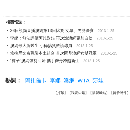
相關報道：
26日視頻直播澳網第13日比賽 女單、男雙決賽
2013-1-25
李娜：無法評價阿扎對錯 再次進澳網更加自信
2013-1-25
澳網最大牌醫生 小德搞笑救護球員
2013-1-25
埃拉尼文奇戰勝本土組合 首次問鼎澳網女雙冠軍
2013-1-25
“褲子”澳網強勢回歸 攜手喬丹跨越新生
2013-1-25
熱詞：
阿扎倫卡
李娜
澳網
WTA
莎娃
【
打印
】【
我要糾錯
】【
複製鏈結
】【
轉發郵件