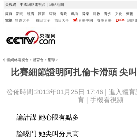
央視網
|
中國網絡電視台
|
網站地圖
首頁
新聞
經濟
體育
綜藝
春晚
戲曲
音樂
科教
青少
文化
藝術
電視
頻道大全
欄目大全
節目大全
直播中國
賽事直播
網絡
中國網絡電視台
>
體育台
>
網球
>
比賽細節證明阿扎倫卡滑頭 尖叫
發佈時間:2013年01月25日 17:46 |
進入體育
育 |
手機看視頻
論計謀 她心眼有點多
論嗓門 她尖叫分貝高