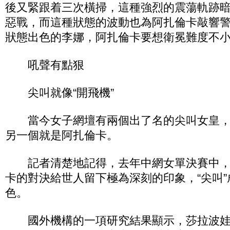
後又緊跟着三次橫掃，這種強烈的震蕩軌跡
惡戰，而這種狀態的波動也為阿扎倫卡敲響
狀態出色的李娜，阿扎倫卡要想衛冕難度不
吼聲有點狠
尖叫就像“開飛機”
當今女子網壇有兩個出了名的尖叫女皇，
另一個就是阿扎倫卡。
記者清楚地記得，去年中網女單決賽中，
卡的對決給世人留下極為深刻的印象，“尖叫
色。
國外機構的一項研究結果顯示，莎拉波娃的