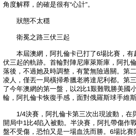
角度解釋，的確是很有“心計”。
狀態不太穩
衛冕之路三伏三起
本屆澳網，阿扎倫卡已打了6場比賽，有趣
伏三起的軌跡。首輪對陣尼庫萊斯庫，阿扎倫
落後，不過她及時調整，有驚無險過關。第
凌人，僅丟一局橫掃希臘老將達尼利都。第
了今年澳網的第一盤，以2比1艱難戰勝美國
輪，阿扎倫卡恢復手感，面對俄羅斯球手維斯
1/4決賽，阿扎倫卡第三次出現波動，在
開局中1比4陷入被動。半決賽，阿扎帶傷作
盤不受傷，恐怕又是一場血洗而勝。6場比賽