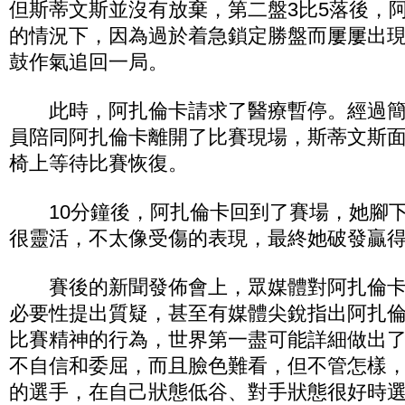
但斯蒂文斯並沒有放棄，第二盤3比5落後，
的情況下，因為過於着急鎖定勝盤而屢屢出
鼓作氣追回一局。
此時，阿扎倫卡請求了醫療暫停。經過簡
員陪同阿扎倫卡離開了比賽現場，斯蒂文斯
椅上等待比賽恢復。
10分鐘後，阿扎倫卡回到了賽場，她腳下
很靈活，不太像受傷的表現，最終她破發贏
賽後的新聞發佈會上，眾媒體對阿扎倫卡
必要性提出質疑，甚至有媒體尖銳指出阿扎倫
比賽精神的行為，世界第一盡可能詳細做出
不自信和委屈，而且臉色難看，但不管怎樣
的選手，在自己狀態低谷、對手狀態很好時選