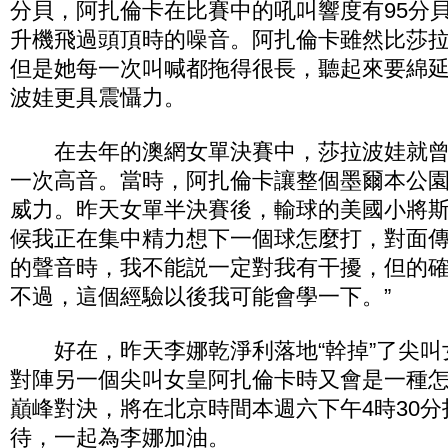
分貝，阿扎倫卡在比賽中的吼叫響度有95分
升機飛過頭頂時的噪音。阿扎倫卡雖然比莎拉
但是她每一次叫喊都拖得很長，聽起來要綿
波娃更具震懾力。
在去年的澳網女單決賽中，莎拉波娃就曾
一次高音。當時，阿扎倫卡讓整個墨爾本公園
威力。昨天女單半決賽後，輸球的美國小將斯
候我正在集中精力想下一個球怎麼打，對面
的聲音時，我不能説一定對我有干擾，但的
不過，這個經驗以後我可能會學一下。”
好在，昨天李娜乾淨利落地“幹掉”了尖叫
對陣另一個尖叫女皇阿扎倫卡時又會是一種
巔峰對決，將在北京時間本週六下午4時30
待，一起為李娜加油。