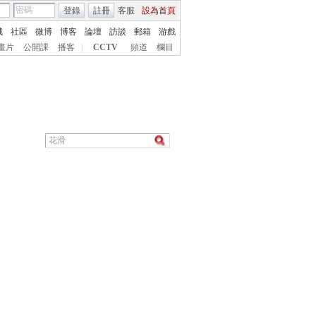
登錄
註冊
客服
設為首頁
城
社區
微博
博客
論壇
訪談
郵箱
游戲
畫片
公開課
播客
|
CCTV
頻道
欄目