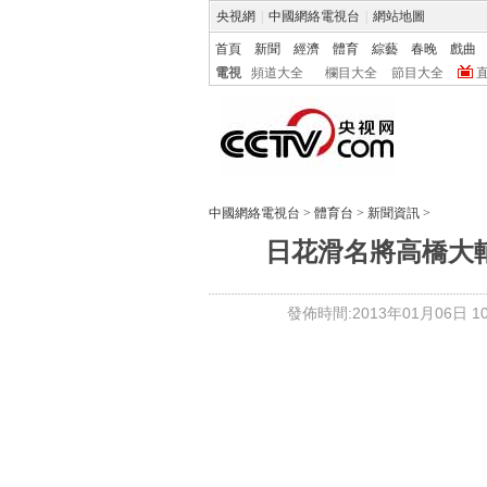
央視網
|
中國網絡電視台
|
網站地圖
首頁
新聞
經濟
體育
綜藝
春晚
戲曲
電視
頻道大全
欄目大全
節目大全
中國網絡電視台
>
體育台
>
新聞資訊
>
日花滑名將高橋大
發佈時間:2013年01月06日 10: