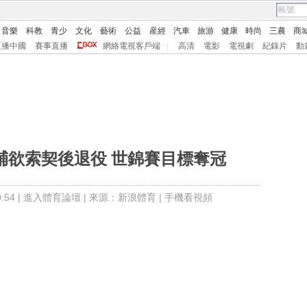
音樂
科教
青少
文化
藝術
公益
産經
汽車
旅游
健康
時尚
三農
商
直播中國
賽事直播
網絡電視客戶端
|
高清
電影
電視劇
紀錄片
動
輔欲索契後退役 世錦賽目標奪冠
54 |
進入體育論壇
| 來源：新浪體育 |
手機看視頻