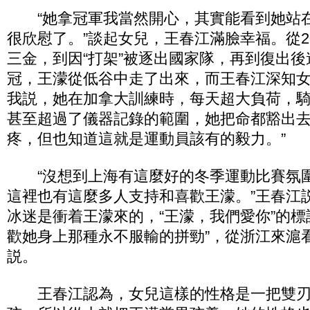
“她拿冠軍我當然開心，其實能看到她站
很欣慰了。”談起女兒，王春江滿臉幸福。從2
三金，到因“打架”被逐出國家隊，再到復出
冠，王濛從低谷中走了出來，而王春江深知女
我説，她在加拿大訓練時，每天超大負荷，
甚至超過了儀器記錄的範圍，她把命都豁出
疼，但也知道這就是運動員該有的毅力。”
“沒想到上海有這麼好的冬季運動比賽氛
這裡也有這麼多人支持和喜歡王濛。”王春江
冰迷是衝着王濛來的，“王濛，我們愛你”的標
歡她身上那種永不服輸的拼勁”，從浙江來滬
説。
王春江認為，女兒這樣的性格是一把雙刃