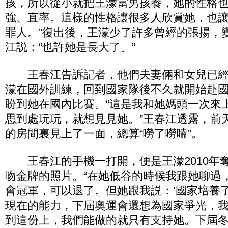
孩，所以從小就把王濛當男孩養，她的性格
強、直率。這樣的性格讓很多人欣賞她，也
罪人。”復出後，王濛少了許多曾經的張揚，
江説：“也許她是長大了。”
王春江告訴記者，他們夫妻倆和女兒已經
濛在國外訓練，回到國家隊後不久就開始赴
盼到她在國內比賽。“這是我和她媽頭一次來
思到處玩玩，就想見見她。”王春江透露，前
的房間裏見上了一面，總算“嘮了嘮嗑”。
王春江的手機一打開，便是王濛2010年
吻金牌的照片。“在她低谷的時候我跟她聊過
會冠軍，可以退了。但她跟我説：‘國家培養
現在的能力，下屆奧運會還想為國家爭光，我
到這份上，我們能做的就只有支持她。下屆