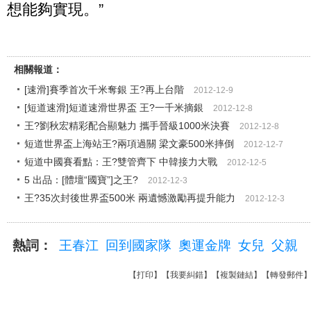
想能夠實現。”
相關報道：
[速滑]賽季首次千米奪銀 王?再上台階
2012-12-9
[短道速滑]短道速滑世界盃 王?一千米摘銀
2012-12-8
王?劉秋宏精彩配合顯魅力 攜手晉級1000米決賽
2012-12-8
短道世界盃上海站王?兩項過關 梁文豪500米摔倒
2012-12-7
短道中國賽看點：王?雙管齊下 中韓接力大戰
2012-12-5
5 出品：[體壇“國寶”]之王?
2012-12-3
王?35次封後世界盃500米 兩遺憾激勵再提升能力
2012-12-3
熱詞：
王春江
回到國家隊
奧運金牌
女兒
父親
【
打印
】【
我要糾錯
】【
複製鏈結
】【
轉發郵件