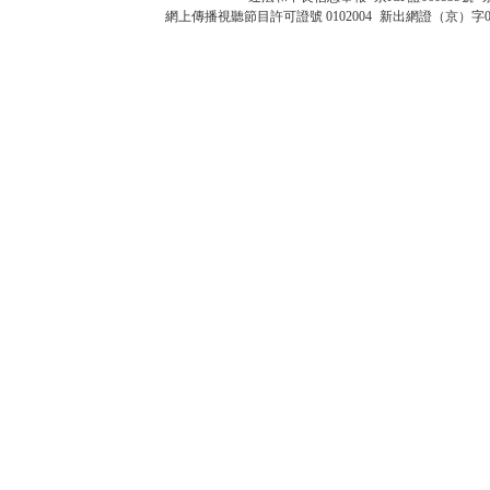
網上傳播視聽節目許可證號 0102004
新出網證（京）字0