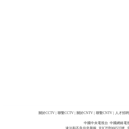
關於CCTV
|
聯繫CCTV
|
關於CNTV
|
聯繫CNTV
|
人才招聘
中國中央電視台 中國網絡電
違法和不良信息舉報
京ICP證060535號