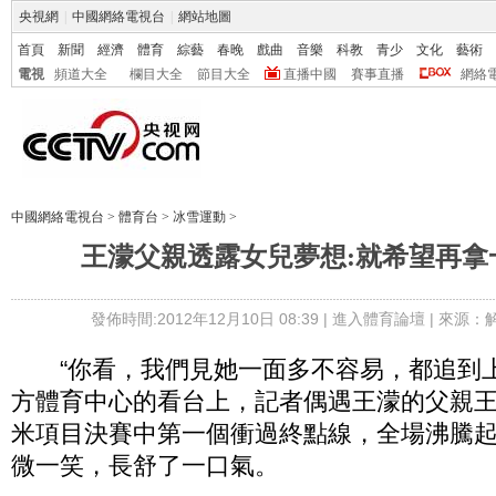
央視網
|
中國網絡電視台
|
網站地圖
首頁
新聞
經濟
體育
綜藝
春晚
戲曲
音樂
科教
青少
文化
藝術
電視
頻道大全
欄目大全
節目大全
直播中國
賽事直播
網絡
中國網絡電視台
>
體育台
>
冰雪運動
>
王濛父親透露女兒夢想:就希望再拿
發佈時間:2012年12月10日 08:39 |
進入體育論壇
| 來源：
“你看，我們見她一面多不容易，都追到上
方體育中心的看台上，記者偶遇王濛的父親王
米項目決賽中第一個衝過終點線，全場沸騰
微一笑，長舒了一口氣。