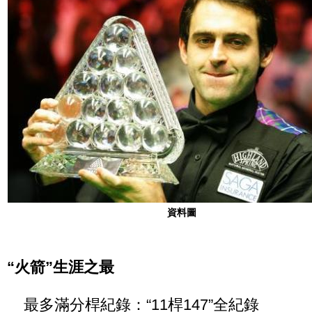
資料圖
“火箭”生涯之最
最多滿分桿紀錄：“11桿147”全紀錄