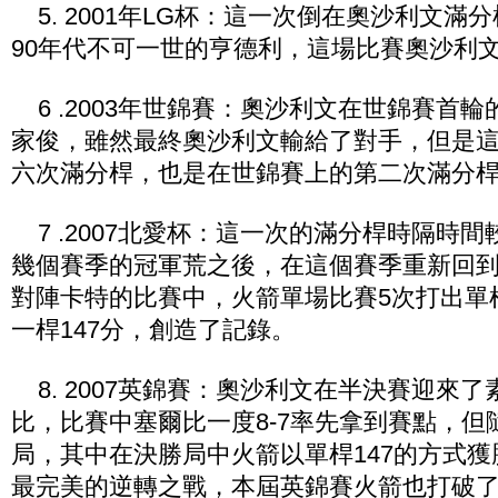
5. 2001年LG杯：這一次倒在奧沙利文滿
90年代不可一世的亨德利，這場比賽奧沙利文
6 .2003年世錦賽：奧沙利文在世錦賽首
家俊，雖然最終奧沙利文輸給了對手，但是
六次滿分桿，也是在世錦賽上的第二次滿分
7 .2007北愛杯：這一次的滿分桿時隔時
幾個賽季的冠軍荒之後，在這個賽季重新回
對陣卡特的比賽中，火箭單場比賽5次打出單
一桿147分，創造了記錄。
8. 2007英錦賽：奧沙利文在半決賽迎來
比，比賽中塞爾比一度8-7率先拿到賽點，但
局，其中在決勝局中火箭以單桿147的方式
最完美的逆轉之戰，本屆英錦賽火箭也打破了