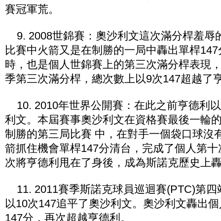
賽冠軍荒。
9. 2008世錦賽：奧沙利文這次滿分桿羞
比賽中火箭又是在制勝的一局中轟出單桿14
時，也是個人世錦賽上的第三次滿分桿表現，同
季第三次滿分桿，總次數上以9次147超越了
10. 2010年世界公開賽：在此之前亨德利以
利文。本屆賽事奧沙利文在資格賽最後一輪的
制勝的第三局比賽 中，在對手一個袋口球沒
箭抓住機會單桿147分清台，完成了個人第十
次將亨德利甩在了身後，成為斯諾克歷史上轟出
11. 2011賽季斯諾克球員巡迴賽(PTC)
以10次147追平了奧沙利文。奧沙利文轟出個
147分，再次超越亨德利。