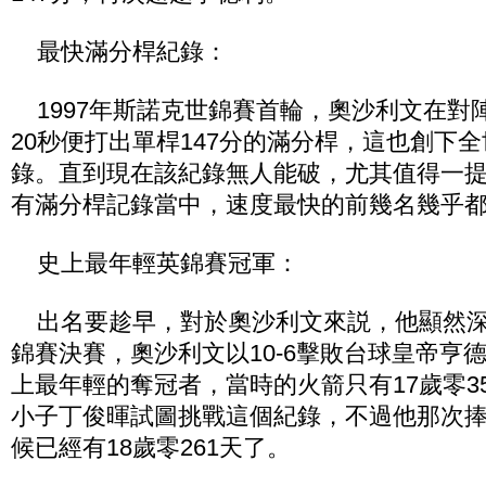
最快滿分桿紀錄：
1997年斯諾克世錦賽首輪，奧沙利文在對
20秒便打出單桿147分的滿分桿，這也創下
錄。直到現在該紀錄無人能破，尤其值得一
有滿分桿記錄當中，速度最快的前幾名幾乎
史上最年輕英錦賽冠軍：
出名要趁早，對於奧沙利文來説，他顯然深諳
錦賽決賽，奧沙利文以10-6擊敗台球皇帝亨
上最年輕的奪冠者，當時的火箭只有17歲零35
小子丁俊暉試圖挑戰這個紀錄，不過他那次
候已經有18歲零261天了。