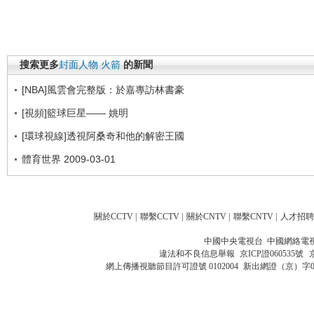
搜索更多
封面人物
火箭
的新聞
[NBA]風雲會完整版：於嘉專訪林書豪
[視頻]籃球巨星—— 姚明
[環球視線]透視阿桑奇和他的解密王國
體育世界 2009-03-01
關於CCTV
|
聯繫CCTV
|
關於CNTV
|
聯繫CNTV
|
人才招聘
中國中央電視台 中國網絡電
違法和不良信息舉報
京ICP證060535號
網上傳播視聽節目許可證號 0102004
新出網證（京）字0