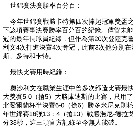
世錦賽決賽勝率百分百：
今年世錦賽戰勝卡特第四次捧起冠軍獎盃之
下該項賽事決賽勝率百分百的紀錄。儘管未能
冠的最年長球員紀錄，但作為第20次登陸克
利文4次打進決賽4次奪冠，此前3次他分別
斯、多特和卡特。
最快比賽用時紀錄：
奧沙利文在職業生涯中曾多次締造比賽最快用
大獎賽5-0（搶5）大勝庫迪斯的比賽，只用了4
北愛爾蘭杯半決賽6-0（搶6）勝多米尼克則耗時
年世錦賽16強13：4（搶13）戰勝湯尼-德拉
分33秒，這三項官方記錄至今無人能破。