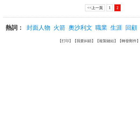
<<上一頁
1
2
熱詞：
封面人物
火箭
奧沙利文
職業
生涯
回顧
【
打印
】【
我要糾錯
】【
複製鏈結
】【
轉發郵件