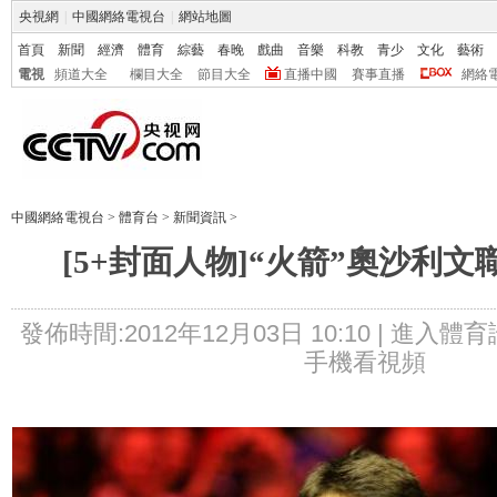
央視網
|
中國網絡電視台
|
網站地圖
首頁
新聞
經濟
體育
綜藝
春晚
戲曲
音樂
科教
青少
文化
藝術
電視
頻道大全
欄目大全
節目大全
直播中國
賽事直播
網絡
中國網絡電視台
>
體育台
>
新聞資訊
>
[5+封面人物]“火箭”奧沙利
發佈時間:2012年12月03日 10:10 |
進入體育
手機看視頻