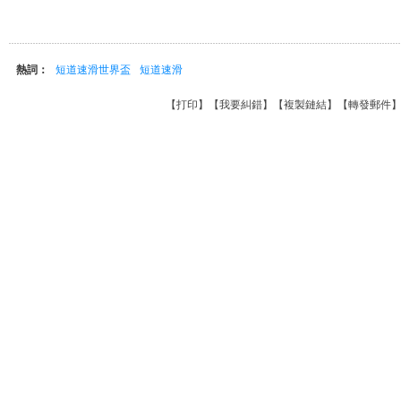
熱詞：
短道速滑世界盃
短道速滑
【
打印
】【
我要糾錯
】【
複製鏈結
】【
轉發郵件