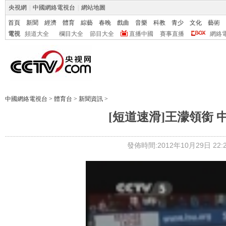
央視網
|
中國網絡電視台
|
網站地圖
首頁
新聞
經濟
體育
綜藝
春晚
戲曲
音樂
科教
青少
文化
藝術
電視
頻道大全
欄目大全
節目大全
直播中國
賽事直播
網絡
中國網絡電視台
>
體育台
>
新聞資訊
>
[短道速滑]王濛領銜 
發佈時間:2012年10月29日 22:2