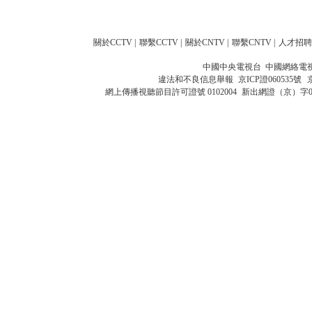
關於CCTV
|
聯繫CCTV
|
關於CNTV
|
聯繫CNTV
|
人才招聘
中國中央電視台 中國網絡電
違法和不良信息舉報
京ICP證060535號
網上傳播視聽節目許可證號 0102004
新出網證（京）字0