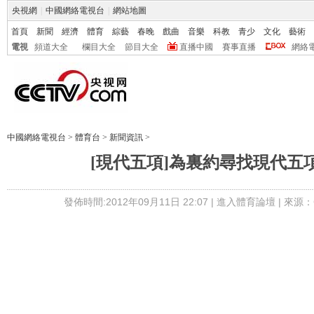
央視網
|
中國網絡電視台
|
網站地圖
首頁
新聞
經濟
體育
綜藝
春晚
戲曲
音樂
科教
青少
文化
藝術
電視
頻道大全
欄目大全
節目大全
直播中國
賽事直播
網絡
中國網絡電視台
>
體育台
>
新聞資訊
>
[現代五項]為裏約尋找現代五
發佈時間:2012年09月11日 22:07 |
進入體育論壇
| 來源：