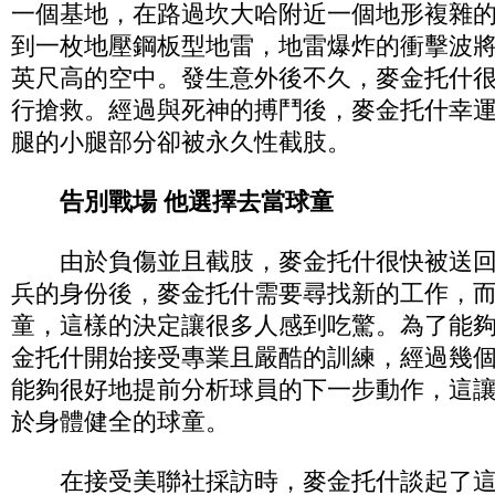
一個基地，在路過坎大哈附近一個地形複雜
到一枚地壓鋼板型地雷，地雷爆炸的衝擊波將
英尺高的空中。發生意外後不久，麥金托什
行搶救。經過與死神的搏鬥後，麥金托什幸
腿的小腿部分卻被永久性截肢。
告別戰場 他選擇去當球童
由於負傷並且截肢，麥金托什很快被送回
兵的身份後，麥金托什需要尋找新的工作，
童，這樣的決定讓很多人感到吃驚。為了能
金托什開始接受專業且嚴酷的訓練，經過幾
能夠很好地提前分析球員的下一步動作，這
於身體健全的球童。
在接受美聯社採訪時，麥金托什談起了這