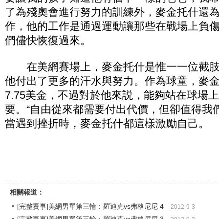
了為殘奧會進行努力的訓練外，麥金托什還
作，他的工作是通過運動讓那些在戰場上負
們儘快恢復過來。
在美網賽場上，麥金托什是惟一一位截肢
他付出了更多的汗水與努力。作為球童，麥
7.75美金，不過對於他來説，能夠站在球場
要。“自由從來都需要付出代價，但卻值得我
當遇到挫折時，麥金托什都這樣激勵自己。
相關報道：
[完整賽事]美網男單第三輪：羅迪克vs弗格尼尼 4
2012-9-3