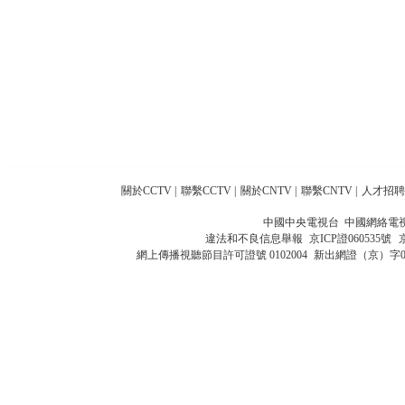
關於CCTV
|
聯繫CCTV
|
關於CNTV
|
聯繫CNTV
|
人才招聘
中國中央電視台 中國網絡電
違法和不良信息舉報
京ICP證060535號
網上傳播視聽節目許可證號 0102004
新出網證（京）字0