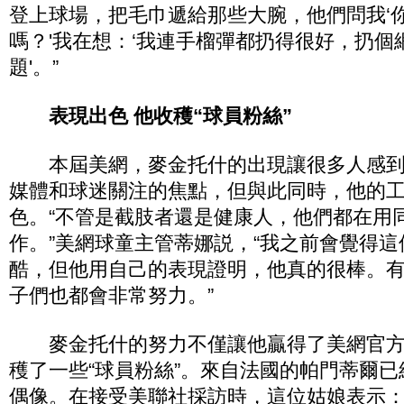
登上球場，把毛巾遞給那些大腕，他們問我‘
嗎？'我在想：‘我連手榴彈都扔得很好，扔個
題'。”
表現出色 他收穫“球員粉絲”
本屆美網，麥金托什的出現讓很多人感到
媒體和球迷關注的焦點，但與此同時，他的
色。“不管是截肢者還是健康人，他們都在用
作。”美網球童主管蒂娜説，“我之前會覺得
酷，但他用自己的表現證明，他真的很棒。
子們也都會非常努力。”
麥金托什的努力不僅讓他贏得了美網官方
穫了一些“球員粉絲”。來自法國的帕門蒂爾
偶像。在接受美聯社採訪時，這位姑娘表示：