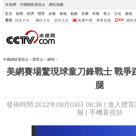
央視網
|
中國網絡電視台
|
網站地圖
首頁
新聞
經濟
體育
綜藝
春晚
戲曲
音樂
科教
青少
文化
藝術
電視
頻道大全
欄目大全
節目大全
直播中國
賽事直播
網絡
中國網絡電視台
>
體育台
>
網球
>
美網賽場驚現球童刀鋒戰士 戰爭
腿
發佈時間:2012年09月03日 06:36 |
進入體育
報 |
手機看視頻