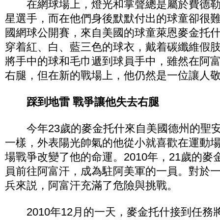
在網球場上，燈光和掌聲總是屬於費德勒
星選手，而在他們身後默默付出的球童卻很
國網球公開賽，來自美國的球童萊恩麥金托
穿着紅、白、藍三色的球衣，戴着碳纖維假
將手中的球和毛巾遞到球員手中，雖然在阿
右腿，但在新的戰場上，他仍然是一位讓人
踩到地雷 戰爭讓他失去右腿
今年23歲的麥金托什來自美國德州的聖安
一樣，外表陽光帥氣的他從小就喜歡在運動
場戰爭改變了他的命運。2010年，21歲的
員前往阿富汗，成為駐阿美軍的一員。對於
兵來説，阿富汗充滿了危險與挑戰。
2010年12月的一天，麥金托什接到任務