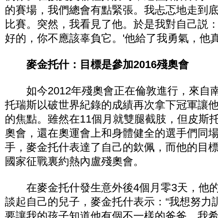
的賽場，我們總會有點緊張。我忐忑地走到
比賽。突然，我看見了他。於是我對自己説：
好的，你不應該辜負它。'他給了我勇氣，他真
麥金托什：目標是參加2016殘奧會
如今2012年殘奧會正在倫敦進行，來自南
托瑞斯以破世界紀錄的成績再次拿下冠軍讓
的焦點。雖然在11個月就雙腿截肢，但皮斯
奧會，還在奧運會上和身體健全的選手們同
手，麥金托什表達了自己的欽佩，而他的目標也
國家征戰裏約熱內盧殘奧會。
在麥金托什發生意外後4個月零3天，他的
談起自己的兒子，麥金托什表示：“我想努力
要讓我的孩子知道他有個不一樣的爸爸，我希