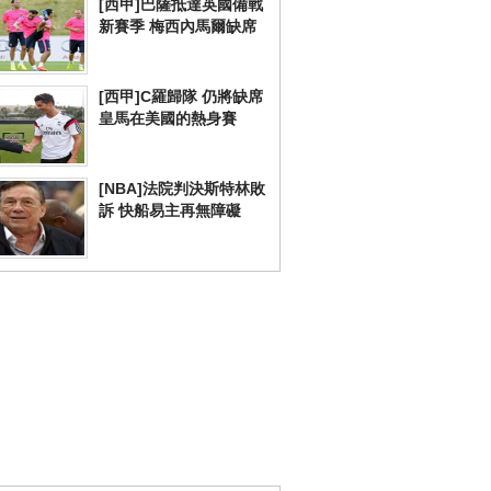
[西甲]巴薩抵達英國備戰
新賽季 梅西內馬爾缺席
[西甲]C羅歸隊 仍將缺席
皇馬在美國的熱身賽
[NBA]法院判決斯特林敗
訴 快船易主再無障礙