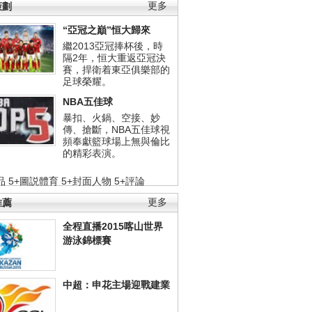
策劃
更多
“亞冠之巔”恒大歸來
繼2013亞冠捧杯後，時
隔2年，恒大重返亞冠決
賽，捍衛着東亞俱樂部的
足球榮耀。
NBA五佳球
暴扣、火鍋、空接、妙
傳、搶斷，NBA五佳球視
頻奉獻籃球場上無與倫比
的精彩表演。
品
5+圖説體育
5+封面人物
5+評論
推薦
更多
全程直播2015喀山世界
游泳錦標賽
中超：申花主場迎戰建業