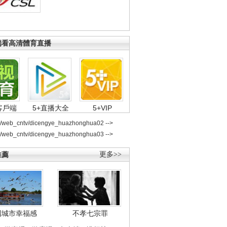
端看高清體育直播
客戶端
5+直播大全
5+VIP
2/web_cntv/dicengye_huazhonghua02 -->
2/web_cntv/dicengye_huazhonghua03 -->
推薦
更多>>
國城市幸福感
不孝七宗罪