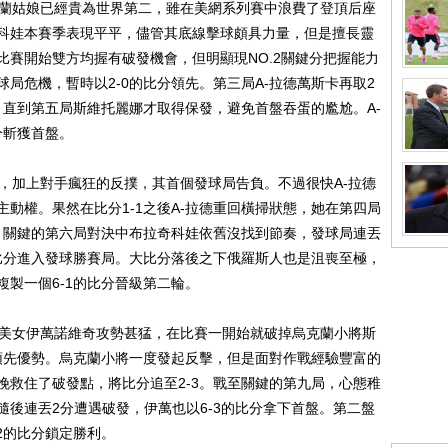
蘭姑娘已經貴為世界第二，雖在美網系列賽中浪費了登頂后座
科娃本賽季表現平平，儘管其底線擊球頗具力量，但是擅長靈
比賽開始雙方均握有破發機會，但明顯現NO.2關鍵分把握能力
局危機，暫時以2-0的比分領先。第三局A-拉德萬斯卡再取2
。直到第五局斯維托麗娜才取得保發，避免首盤吞蛋的尷尬。A-
分斬獲首盤。
，加上對手瘋狂的反撲，其首個發球局告負。不過很快A-拉德
動權。果然在比分1-1之後A-拉德重回橫掃狀態，她在第四局
距。關鍵的第六局對決中布拉奇科娃依舊沒找到節奏，發球局連丟
的比分進入發球勝賽局。大比分落後之下俄羅斯人也是沮喪至極，
複製一個6-1的比分晉級第二輪。
美女伊萬諾維奇攻勢甚猛，在比賽一開始就破掉烏克蘭小將斯
的領先優勢。烏克蘭小將一度發起反擊，但是面對作戰經驗豐富的
挽救住了破發點，將比分追至2-3。戰至關鍵的第九局，心態稚
後連丟2分遭遇破發，伊萬也以6-3的比分拿下首盤。第二盤
2的比分鎖定勝利。