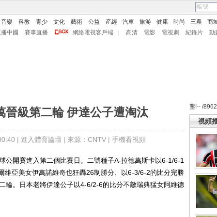
音樂
科教
青少
文化
藝術
公益
産經
汽車
旅游
健康
時尚
三農
商
直播中國
賽事直播
網絡電視客戶端
|
高清
電影
電視劇
紀錄片
動
壟!-- /896
萬晉級第二輪 伊達公子遭淘汰
視頻
:40 |
進入體育論壇
| 來源：CNTV |
手機看視頻
球公開賽進入第二個比賽日。二號種子A-拉德萬斯卡以6-1/6-1
亞美女伊萬諾維奇也狂轟26制勝分、以6-3/6-2的比分完勝
輪。日本老將伊達公子以4-6/2-6的比分不敵瑞典猛女阿維德