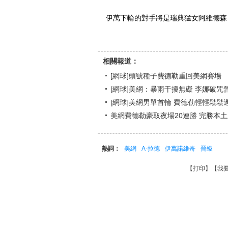
伊萬下輪的對手將是瑞典猛女阿維德森，後
相關報道：
[網球]頭號種子費德勒重回美網賽場
[網球]美網：暴雨干擾無礙 李娜破咒
[網球]美網男單首輪 費德勒輕輕鬆鬆
美網費德勒豪取夜場20連勝 完勝本
熱詞：
美網
A-拉德
伊萬諾維奇
晉級
【
打印
】【
我