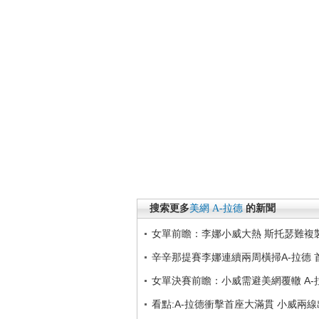
搜索更多
美網
A-拉德
的新聞
女單前瞻：李娜小威大熱 斯托瑟難複
辛辛那提賽李娜連續兩周橫掃A-拉德 
女單決賽前瞻：小威需避美網覆轍 A-
看點:A-拉德衝擊首座大滿貫 小威兩