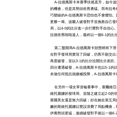
A-拉德萬斯卡本賽季扶搖直升，如今波
的機會，但是其勢頭依舊勇猛。而布拉奇
巧變線的A-拉德萬斯卡恐怕也不會懼怕。
更勝一籌。波蘭人破發對手並挽救自己發球
局，以4-0的比分進一步打壓對手自信心
拉德依舊咄咄逼人，最終以一個6-1的比
第二盤開局A-拉德萬斯卡狀態稍有下滑
在對手發球局實現了回破，仍舊不願交出主
再度破發，並以3-1的比分拉開比分差
四分遭遇破發，A-拉德萬斯卡也以5-1
未做任何抵抗就繳械投降，A-拉德萬斯卡
在另外一場女單首輪賽事中，塞爾維亞
維托麗娜的發球局、並隨之建立起2-0
塞國美女還是無力回破；好在她在第五局
嫩的斯維托麗娜以雙誤浪費了局點機會，隨
伊萬勢頭更猛，連續破發對手後以一個6-