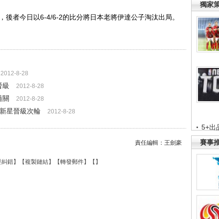
獨家
者今日以6-4/6-2的比分將日本老將伊達公子淘汰出局。
2012-8-28
晉級
2012-8-28
過關
2012-8-28
土新星晉級次輪
2012-8-28
5+出
賽事
責任編輯：王劍豪
要糾錯
】【
複製鏈結
】【
轉發郵件
】【
】