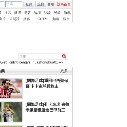
登錄
註冊
客服
設為首頁
城
社區
微博
博客
論壇
訪談
郵箱
游戲
畫片
公開課
播客
|
CCTV
頻道
欄目
2/web_cntv/dicengye_huazhonghua01 -->
推薦
更多
[國際足球]重回巴西聖保
羅 卡卡進球難救主
[國際足球]孔卡進球 弗魯
米嫩塞獲勝進巴甲前三