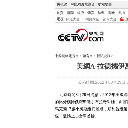
央視網
|
中國網絡電視台
|
網站地圖
首頁
新聞
經濟
體育
綜藝
春晚
戲曲
電視
頻道大全
欄目大全
節目大全
中國網絡電視台
>
體育台
>
新聞資訊
>
美網A-拉德攜伊
發佈時間:2012年08月29日 00
北京時間8月29日消息，2012年美國網
的比分橫掃俄羅斯選手布拉奇科娃，而塞爾維
烏克蘭17歲小將斯維托麗娜，順利晉級第二
森，遺憾止步女單首輪。