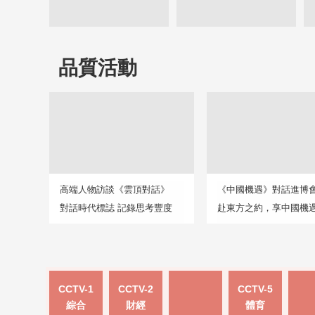
品質活動
高端人物訪談《雲頂對話》
《中國機遇》對話進博
對話時代標誌 記錄思考豐度
赴東方之約，享中國機
CCTV-1
CCTV-2
CCTV-5
綜合
財經
體育