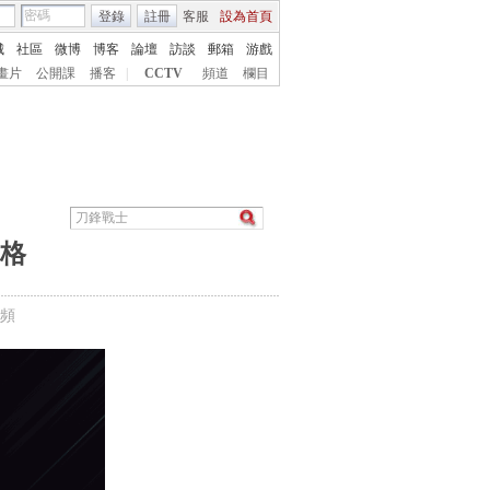
登錄
註冊
客服
設為首頁
城
社區
微博
博客
論壇
訪談
郵箱
游戲
畫片
公開課
播客
|
CCTV
頻道
欄目
資格
頻