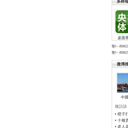
多終
桌面
壟!-- /896
壟!-- /896
微博
中
微訪談
• 橙
• 十
• 老