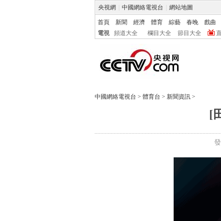
央視網
|
中國網絡電視台
|
網站地圖
首頁
新聞
經濟
體育
綜藝
春晚
戲曲
電視
頻道大全
欄目大全
節目大全
中國網絡電視台
>
體育台
>
新聞資訊
>
[
發