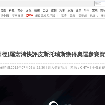
音樂
科教
青少
文化
藝術
公益
産經
汽車
旅游
健康
時尚
三農
商
直播中國
賽事直播
網絡電視客戶端
|
高清
電影
電視劇
紀錄片
動
田徑]羅宏濤快評皮斯托瑞斯獲得奧運參賽
佈時間:2012年07月05日 22:30 |
進入體育論壇
| 來源：CNTV |
手機看視