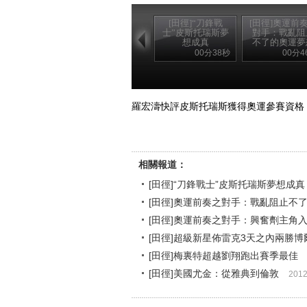
[田徑]“刀鋒戰
[田徑]奧運前
士”皮斯托瑞斯夢
對手：戰亂阻
想成真
不了的奧運夢
00分38秒
00分4
羅宏濤快評皮斯托瑞斯獲得奧運參賽資格
相關報道：
[田徑]“刀鋒戰士”皮斯托瑞斯夢想成真
[田徑]奧運前奏之對手：戰亂阻止不
[田徑]奧運前奏之對手：興奮劑主角
[田徑]超級新星佈雷克3天之內兩勝博
[田徑]梅裏特超越劉翔跑出賽季最佳
[田徑]美國尤金：從雅典到倫敦
2012