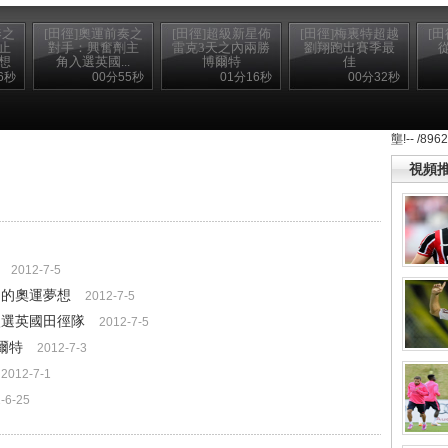
奏之
[田徑]奧運前奏之
[田徑]超級新星佈
[田徑]梅裏特超越
[
止
對手：興奮劑主
雷克3天之內兩勝
劉翔跑出賽季最
想
角入選英國...
博爾特
佳
6秒
00分55秒
01分16秒
00分32秒
壟!-- /896
視頻
2012-7-5
了的奧運夢想
2012-7-5
入選英國田徑隊
2012-7-5
爾特
2012-7-3
2012-7-1
-6-25