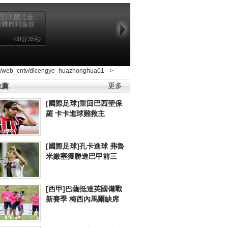
田徑]美國尤金：
從雅典到倫敦
00分35秒
2/web_cntv/dicengye_huazhonghua01 -->
推薦
更多
[國際足球]重回巴西聖保
羅 卡卡進球難救主
[國際足球]孔卡進球 弗魯
米嫩塞獲勝進巴甲前三
[西甲]巴薩抵達英國備戰
新賽季 梅西內馬爾缺席