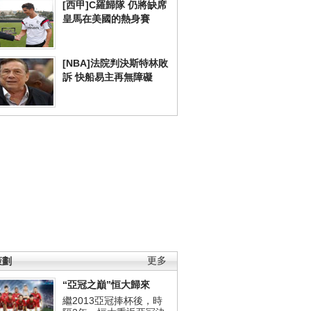
[西甲]C羅歸隊 仍將缺席
皇馬在美國的熱身賽
[NBA]法院判決斯特林敗
訴 快船易主再無障礙
策劃
更多
“亞冠之巔”恒大歸來
繼2013亞冠捧杯後，時