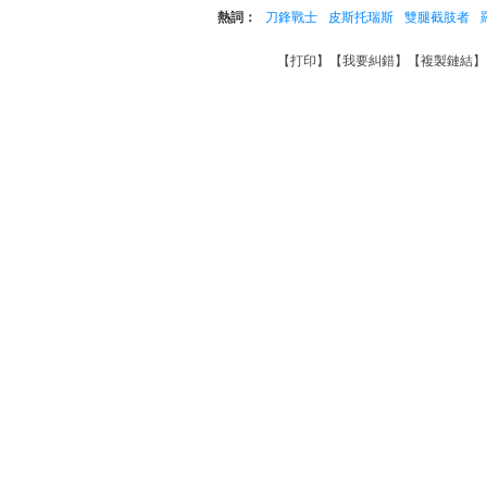
熱詞：
刀鋒戰士
皮斯托瑞斯
雙腿截肢者
【
打印
】【
我要糾錯
】【
複製鏈結
】