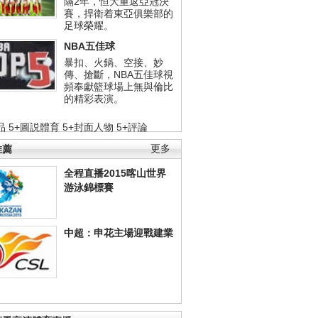
隔2年，恒大重返亞冠決
賽，捍衛着東亞俱樂部的
足球榮耀。
NBA五佳球
暴扣、火鍋、空接、妙
傳、搶斷，NBA五佳球視
頻奉獻籃球場上無與倫比
的精彩表演。
品
5+圖説體育
5+封面人物
5+評論
推薦
更多
全程直播2015喀山世界
游泳錦標賽
中超：申花主場迎戰建業