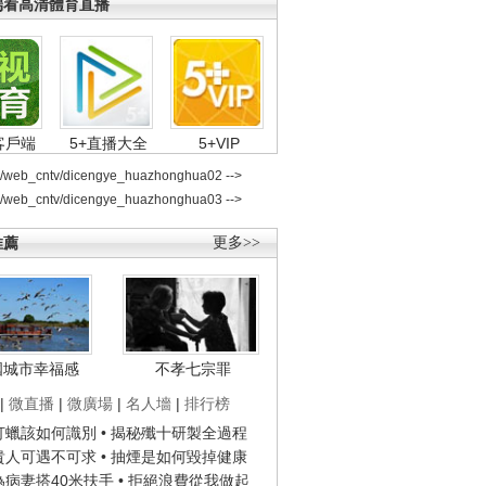
端看高清體育直播
客戶端
5+直播大全
5+VIP
2/web_cntv/dicengye_huazhonghua02 -->
2/web_cntv/dicengye_huazhonghua03 -->
推薦
更多>>
國城市幸福感
不孝七宗罪
|
微直播
|
微廣場
|
名人墻
|
排行榜
子打蠟該如何識別
• 揭秘殲十研製全過程
種貴人可遇不可求
• 抽煙是如何毀掉健康
人為病妻搭40米扶手
• 拒絕浪費從我做起