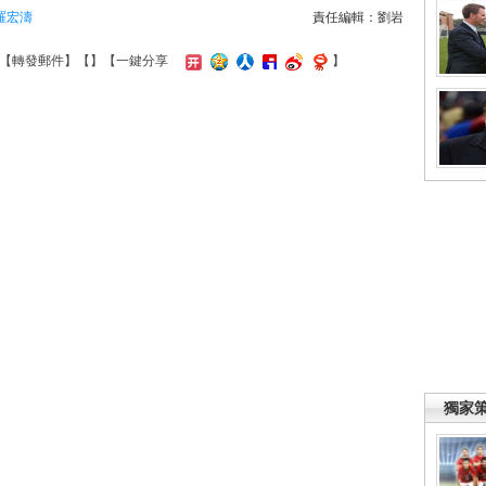
羅宏濤
責任編輯：劉岩
【
轉發郵件
】【
】
【一鍵分享
】
獨家