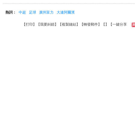
熱詞：
中超
足球
廣州富力
大連阿爾濱
【
打印
】【
我要糾錯
】【
複製鏈結
】【
轉發郵件
】【
】
【一鍵分享