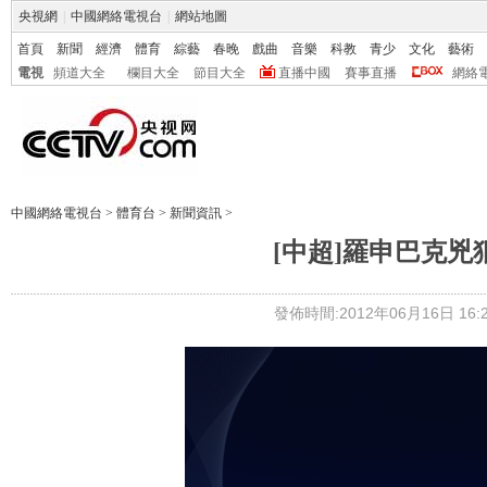
央視網
|
中國網絡電視台
|
網站地圖
首頁
新聞
經濟
體育
綜藝
春晚
戲曲
音樂
科教
青少
文化
藝術
電視
頻道大全
欄目大全
節目大全
直播中國
賽事直播
網絡
中國網絡電視台
>
體育台
>
新聞資訊
>
[中超]羅申巴克兇
發佈時間:2012年06月16日 16:2