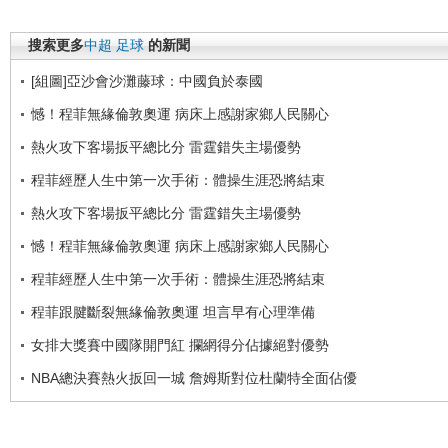
搜索更多
中超
足球
的新聞
[組圖]亞沙會沙灘藤球：中國負於泰國
憾！程菲無緣倫敦奧運 病床上感謝家鄉人民關心
熱火攻下客場扳平總比分 雷霆錯失主場優勢
程菲經歷人生中第一次手術：體操生涯恐將結束
熱火攻下客場扳平總比分 雷霆錯失主場優勢
憾！程菲無緣倫敦奧運 病床上感謝家鄉人民關心
程菲經歷人生中第一次手術：體操生涯恐將結束
程菲跟腱斷裂無緣倫敦奧運 坦言早有心理準備
女排大獎賽中國隊開門紅 攔網得分佔據絕對優勢
NBA總決賽熱火扳回一城 詹姆斯對位杜蘭特全面佔優