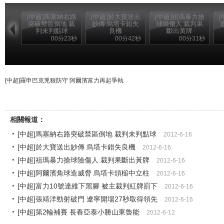
[中超]馬塞納右路
[中超]於大寶送出
[中超]祖瑪暴力搶
突破禁區倒地 裁
妙傳 烏塔卡錯失
球險傷人 裁判果
判未判點球
良機
斷出黃牌
00分23秒
00分42秒
00分31秒
[中超]羅申巴克兇狠防守 阿爾濱富力再起爭執
相關報道：
[中超]馬塞納右路突破禁區倒地 裁判未判點球
2012-6-16
[中超]於大寶送出妙傳 烏塔卡錯失良機
2012-6-16
[中超]祖瑪暴力搶球險傷人 裁判果斷出黃牌
2012-6-16
[中超]阿爾濱角球造威脅 烏塔卡頭槌中立柱
2012-6-16
[中超]富力10號達維下黑腳 被主裁判紅牌罰下
2012-6-16
[中超]張靖洋勁射破門 遼寧開場27秒取得領先
2012-6-16
[中超]第2輪補賽 長春亞泰小勝山東魯能
2012-6-12