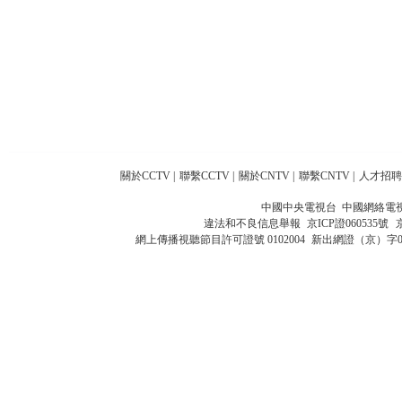
關於CCTV
|
聯繫CCTV
|
關於CNTV
|
聯繫CNTV
|
人才招聘
中國中央電視台 中國網絡電
違法和不良信息舉報
京ICP證060535號
網上傳播視聽節目許可證號 0102004
新出網證（京）字0