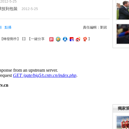
2012-5-25
球技到包裝
2012-5-25
頻
點播
責任編輯：劉岩
【
轉發郵件
】【
】
【一鍵分享
】
獨家