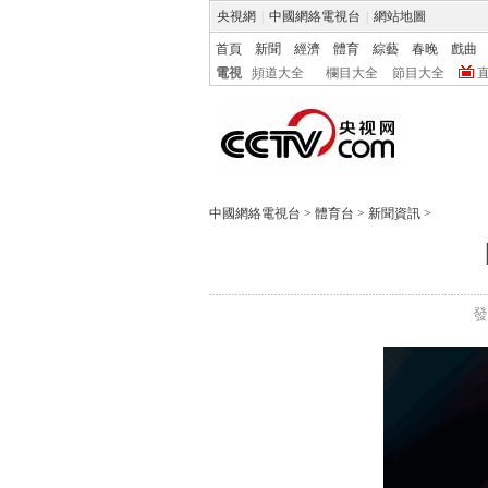
央視網
|
中國網絡電視台
|
網站地圖
首頁
新聞
經濟
體育
綜藝
春晚
戲曲
電視
頻道大全
欄目大全
節目大全
中國網絡電視台
>
體育台
>
新聞資訊
>
發