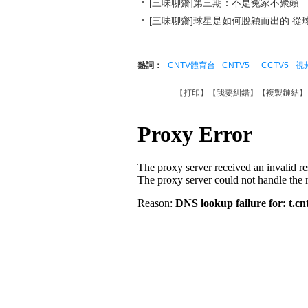
[三味聊齋]第三期：不是冤家不聚頭
[三味聊齋]球星是如何脫穎而出的 從
熱詞：
CNTV體育台
CNTV5+
CCTV5
視
【
打印
】【
我要糾錯
】【
複製鏈結
】