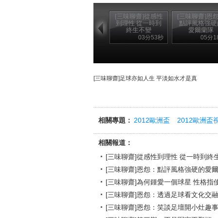
[三味聊齋]從感性
[三味聊齋]恩
到理性 從一時到
點評風格強硬
終生不變
愛爾蘭隊
03分53秒
05分1
[三味聊齋]足球亦如人生 平淡如水才是真
相關專題：
2012歐洲盃
2012歐洲盃
相關報道：
[三味聊齋]從感性到理性 從一時到終
[三味聊齋]恩怨：點評風格強硬的愛
[三味聊齋]為何鍾愛一個球星 性格指
[三味聊齋]恩怨：透過足球看文化交
[三味聊齋]恩怨：笑談足壇開小灶趣