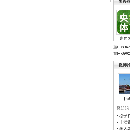
多終
桌面
壟!-- /896
壟!-- /896
微博
中
微訪談
• 橙
• 十
• 老