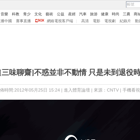
音樂
科教
青少
文化
藝術
公益
産經
汽車
旅游
健康
時尚
三農
商
直播中國
賽事直播
網絡電視客戶端
|
高清
電影
電視劇
紀錄片
動
[三味聊齋]不惑並非不動情 只是未到退役
佈時間:2012年05月25日 15:24 |
進入體育論壇
| 來源：CNTV |
手機看視