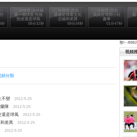
怨：
[三味聊齋]為何鍾
[三味聊齋]恩怨：
[三味聊齋]恩怨：
[
的
愛一個球星 性格
透過足球看文化
笑談足壇開小灶
期
指使還是球風
交融和差異
趣事
8秒
06分32秒
09分34秒
01分47秒
壟!-- /896
視頻
視頻分類
生不變
2012-5-25
爾蘭隊
2012-5-25
使還是球風
2012-5-25
融和差異
2012-5-25
事
2012-5-25