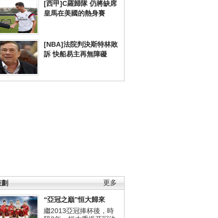
[西甲]C羅歸隊 仍將缺席
皇馬在美國的熱身賽
[NBA]法院判決斯特林敗
訴 快船易主再無障礙
策劃
更多
“亞冠之巔”恒大歸來
繼2013亞冠捧杯後，時