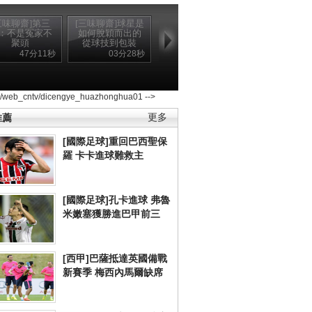
三味聊齋]第三
[三味聊齋]球星是
：不是冤家不
如何脫穎而出的
聚頭
從球技到包裝
47分11秒
03分28秒
2/web_cntv/dicengye_huazhonghua01 -->
推薦
更多
[國際足球]重回巴西聖保
羅 卡卡進球難救主
[國際足球]孔卡進球 弗魯
米嫩塞獲勝進巴甲前三
[西甲]巴薩抵達英國備戰
新賽季 梅西內馬爾缺席