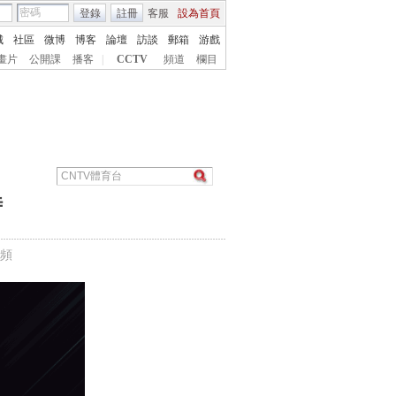
登錄
註冊
客服
設為首頁
城
社區
微博
博客
論壇
訪談
郵箱
游戲
畫片
公開課
播客
|
CCTV
頻道
欄目
時
頻