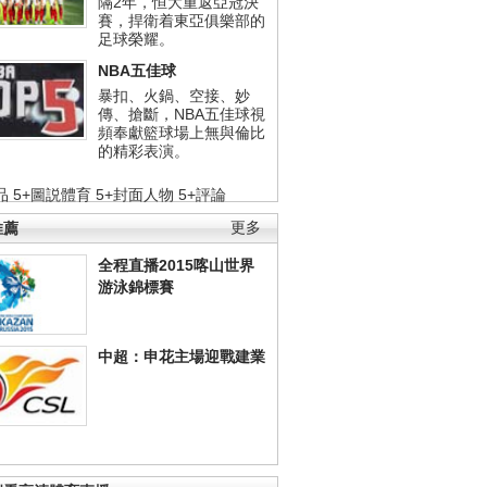
隔2年，恒大重返亞冠決
賽，捍衛着東亞俱樂部的
足球榮耀。
NBA五佳球
暴扣、火鍋、空接、妙
傳、搶斷，NBA五佳球視
頻奉獻籃球場上無與倫比
的精彩表演。
品
5+圖説體育
5+封面人物
5+評論
推薦
更多
全程直播2015喀山世界
游泳錦標賽
中超：申花主場迎戰建業