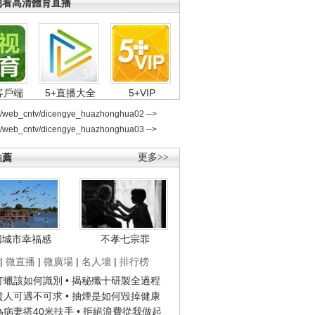
端看高清體育直播
客戶端
5+直播大全
5+VIP
2/web_cntv/dicengye_huazhonghua02 -->
2/web_cntv/dicengye_huazhonghua03 -->
推薦
更多>>
國城市幸福感
不孝七宗罪
|
微直播
|
微廣場
|
名人墻
|
排行榜
子打蠟該如何識別
• 揭秘殲十研製全過程
種貴人可遇不可求
• 抽煙是如何毀掉健康
人為病妻搭40米扶手
• 拒絕浪費從我做起