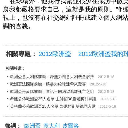
在球場外，他我行我素並很少在採訪中微笑
裏我都嚴格要求自己，這就是我的原則。”他
視上，也沒有在社交網站註冊或建立個人網
調的含義。
相關專題：
2012歐洲盃
2012歐洲盃我的
相關報道：
歐洲盃意大利隊前瞻：鋒無力讓意大利機會渺茫
2012-5-18
歐洲盃法國隊前瞻：將盡力給球迷帶來驚喜
2012-5-18
歐洲盃丹麥隊前瞻：童話王國渴望逃離死亡之組
2012-5-18
希臘公佈歐洲盃25人名單 主帥招36歲老將引爭議
2012-5-18
英格蘭公佈歐洲盃23人名單 魯尼領銜雙德同入選
2012-5-16
熱詞：
歐洲盃
意大利
皮爾洛