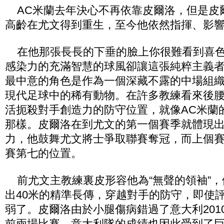
AC米蘭去年決心不再依靠皮爾洛，但是皮爾
高齡在尤文得到重生，至今他依然指揮、影
在他那張長長的下垂的臉上你很難看到喜色
感染力的充滿智慧的球風卻讓這張純粹主義
最中意的角色是作為一個深藏不露的中場組
現代足球中的稀有動物。在許多教練看來後
活扼殺對手創造力的防守位置，就像AC米蘭
那樣。皮爾洛在到尤文的第一個賽季就體現
力，他鼓舞尤文將士爭取聯賽奪冠，而上個
賽第七的位置。
前尤文主教練裏皮形容他為“無聲的領袖”，
出40米的精準長傳，穿越對手的防守，即使
弱了。皮爾洛由於小腿傷病錯過了意大利201
前兩場比賽，意大利隊的成績也因此受到了