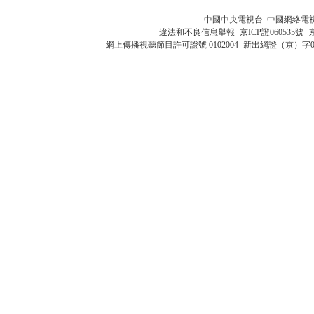
中國中央電視台 中國網絡電
違法和不良信息舉報
京ICP證060535號
網上傳播視聽節目許可證號 0102004
新出網證（京）字0