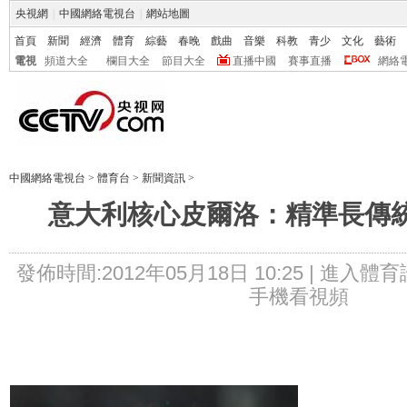
央視網
|
中國網絡電視台
|
網站地圖
首頁
新聞
經濟
體育
綜藝
春晚
戲曲
音樂
科教
青少
文化
藝術
電視
頻道大全
欄目大全
節目大全
直播中國
賽事直播
網絡
中國網絡電視台
>
體育台
>
新聞資訊
>
意大利核心皮爾洛：精準長傳
發佈時間:2012年05月18日 10:25 |
進入體育
手機看視頻