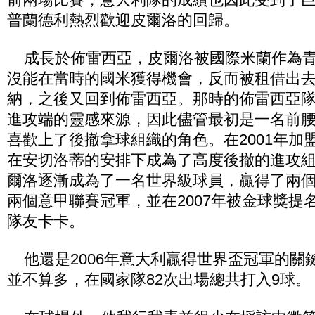
普蘭德利熱烈歡迎皮爾洛的回歸。
成長於佈雷西亞，皮爾洛被國際米蘭作為青
沒能在當時的國米獲得機會，反而被租借出
納，之後又回到佈雷西亞。那時的佈雷西亞隊
進攻端的靈感來源，因此儘管最初是一名前
喜歡上了後撤拿球組織的角色。在2001年加
在安切洛蒂的安排下成為了高度後撤的進攻
爾洛逐漸成為了一名世界級球員，贏得了兩
兩個意甲聯賽冠軍，並在2007年被金球獎提
隊友卡卡。
他還是2006年意大利贏得世界盃冠軍的關
並不算多，在國家隊82次出場總共打入9球。