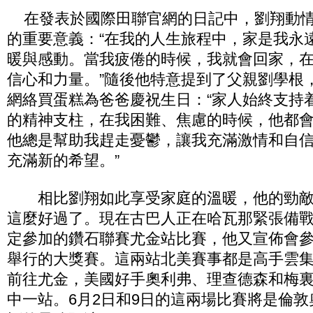
在發表於國際田聯官網的日記中，劉翔動情
的
重要意義：“在我的人生旅程中，家是我永
暖與
感動。當我疲倦的時候，我就會回家，
信心和力
量。”隨後他特意提到了父親劉學根
網絡買蛋糕
為爸爸慶祝生日：“家人始終支持
的精神支柱，
在我困難、焦慮的時候，他都
他總是幫助我趕走
憂鬱，讓我充滿激情和自
充滿新的希望。”
相比劉翔如此享受家庭的溫暖，他的勁敵
這麼
好過了。現在古巴人正在哈瓦那緊張備
定參加的
鑽石聯賽尤金站比賽，他又宣佈會
舉行的大獎賽
。這兩站北美賽事都是高手雲
前往尤金，美國好
手奧利弗、理查德森和梅
中一站。6月2日和9日的這兩場比賽將是倫敦