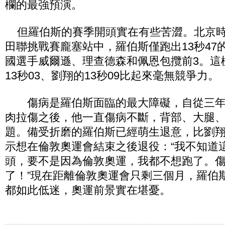
欄的最強預演。
但羅伯斯的賽季開頭實在有些苦澀。北京時間
田聯挑戰賽龐塞站中，羅伯斯僅跑出13秒47
國選手威爾遜、理查德森和佩恩包攬前3。這
13秒03、劉翔的13秒09比起來毫無競爭力。
傷病是羅伯斯面臨的最大障礙，自從三年
肉拉
傷之後，他一直傷病不斷，背部、大腿
題。備受折
磨的羅伯斯已經萌生退意，比劉
示想在倫敦奧運
會結束之後退役：“我不知道
頭，要不是因為倫敦
奧運，我都不想跑了。
了！”現在距離倫敦奧運
會只剩三個月，羅伯
都如此低迷，奧運前景實在
堪憂。