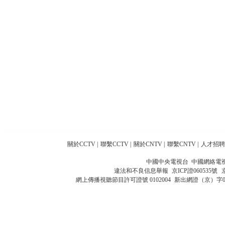
關於CCTV
|
聯繫CCTV
|
關於CNTV
|
聯繫CNTV
|
人才招聘
中國中央電視台 中國網絡電
違法和不良信息舉報
京ICP證060535號
網上傳播視聽節目許可證號 0102004
新出網證（京）字0