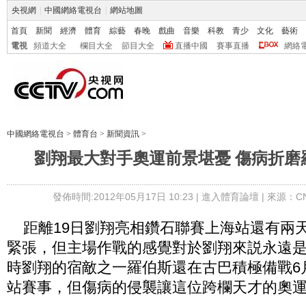
央視網
|
中國網絡電視台
|
網站地圖
首頁
新聞
經濟
體育
綜藝
春晚
戲曲
音樂
科教
青少
文化
藝術
電視
頻道大全
欄目大全
節目大全
直播中國
賽事直播
網絡
中國網絡電視台
>
體育台
>
新聞資訊
>
劉翔最大對手奧運前景堪憂 傷病折磨
發佈時間:2012年05月17日 10:23 |
進入體育論壇
| 來源：C
距離19
日劉翔亮相鑽石聯賽上海站還有兩
緊張，但主場
作戰的感覺對於劉翔來説永遠
時劉翔的宿敵之一
羅伯斯還在古巴積極備戰6
站賽事，但傷病的侵襲讓這位跨欄天才的奧