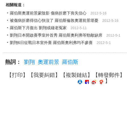
相關報道：
羅伯斯奧運前景蒙陰影 傷病折磨下喪失信心
2012-5-16
被傷病折磨得信心快沒了 羅伯斯倫敦奧運前景堪憂
2012-5-16
羅伯斯下月復出 劉翔或碰老冤家
2012-5-11
劉翔日本開啟賽季室外首秀 羅伯斯奧利弗等勁敵缺席
2012-5-1
劉翔6日征戰日本室外賽 羅伯斯奧利弗均不參賽
2012-5-1
熱詞：
劉翔
奧運前景
羅伯斯
【
打印
】【
我要糾錯
】【
複製鏈結
】【
轉發郵件
】
】