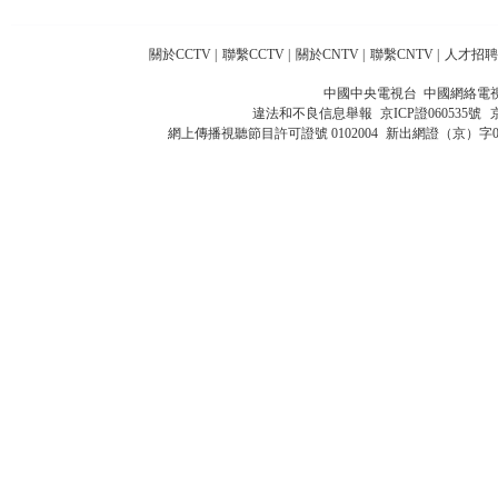
關於CCTV
|
聯繫CCTV
|
關於CNTV
|
聯繫CNTV
|
人才招聘
中國中央電視台 中國網絡電
違法和不良信息舉報
京ICP證060535號
網上傳播視聽節目許可證號 0102004
新出網證（京）字0