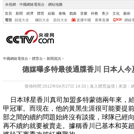
央視網
|
中國網絡電視台
|
網站地圖
首頁
新聞
經濟
體育
綜藝
春晚
戲曲
音樂
科教
青少
文化
藝術
電視
頻道大全
欄目大全
節目大全
直播中國
賽事直播
網絡
中國網絡電視台
>
體育台
>
新聞資訊
>
德媒曝多特最後通牒香川 日本人今
發佈時間:2012年04月27日 14:33 |
進入體育論壇
| 來源：
日本球星香川真司加盟多特蒙德兩年來，給
甲冠軍。而現在，他的黃黑生涯很可能要提
部之間的續約問題始終沒有談攏，球隊已經
再不續約就要被賣走。據稱香川已基本和英