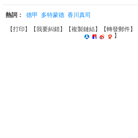
熱詞：
德甲
多特蒙德
香川真司
【
打印
】【
我要糾錯
】【
複製鏈結
】【
轉發郵件
】
】