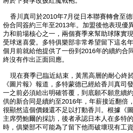
將於下賽季改披紅魔戰袍。
香川真司於2010年7月從日本聯賽轉會至
份合同簽約三年至2013年。加盟後他表現優
力和前場核心之一，兩個賽季來幫助球隊實
受球迷喜愛。多特俱樂部非常希望留下這名
個月前就給他提供了一份到2016年的續約合
終沒有作出正面回應。
現在賽季已臨近結束，黃黑高層的耐心終於
《圖片報》報道，多特蒙德已經給香川真司
一之前必須給出明確答覆，到底願不願意續
供的新合同是續約至2016年，年薪接近翻倍，
很顯然這個價錢還不足以打動香川。根據《
主席勞鮑爾的採訪，後者承認日本人在多特
時，俱樂部不可能為了留下他而破壞現有工