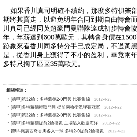
如果香川真司明確不續約，那麼多特俱樂部
期將其賣走，以避免明年合同到期自由轉會
川真司已經同英超豪門曼聯隊達成初步轉會
年，年薪達到600萬歐元，其轉會身價在150
跡象來看香川同多特分手已成定局，不過黃
是，從香川身上獲得了不小的盈利，畢竟兩
多特只掏了區區35萬歐元。
相關報道：
[德甲]第32輪：多特蒙德2-0門興 比賽集錦
2012-4-23
[德甲]多特蒙德輕取門興 提前兩輪衛冕聯賽冠軍
2012-4-22
[德甲]第32輪：多特蒙德2-0門興 比賽集錦
2012-4-22
[德甲]多特蒙德提前2輪衛冕 主場陷入歡慶海洋
2012-4-22
德甲-佩裏西奇香川各入一球 多特2-0提前2輪衛冕
2012-4-22