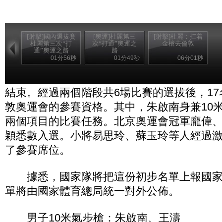
[射擊]國內選拔賽
[奧運]杜麗第三
[射擊]杜麗：扛着
杜麗第三次“打
次“打通”奧運之
金槍去倫敦
通”奧運之路
路
01分56秒
01分49秒
06分01秒
為期11天的中國國家射擊隊倫敦奧運會選
結束。經過兩個階段共6場比賽的選拔後，1
敦奧運會的參賽資格。其中，朱啟南身兼10米
兩個項目的比賽任務。北京奧運會冠軍龐偉
穎悉數入選。小將易思玲、蘇玉玲等人經過
了參賽席位。
據悉，國家隊將把這份初步名單上報國家
單將由國家體育總局統一對外公佈。
男子10米氣步槍：朱啟南、王濤