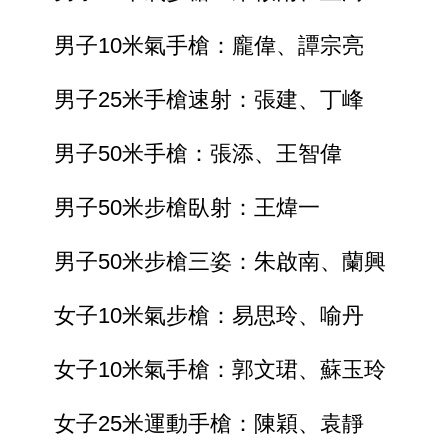
男子10米氣手槍：龐偉、譚宗亮
男子25米手槍速射：張建、丁峰
男子50米手槍：張添、王智偉
男子50米步槍臥射：王煒一
男子50米步槍三姿：朱啟南、蘭興
女子10米氣步槍：易思玲、喻丹
女子10米氣手槍：郭文珺、蘇玉玲
女子25米運動手槍：陳穎、袁靜