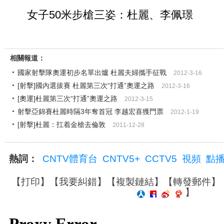
女子50米步槍三姿：杜麗、李佩璟
相關報道：
國家射擊隊奧運初步名單出爐 杜麗夫婦攜手征戰
2012-3-16
[射擊]國內選拔賽 杜麗第三次“打通”奧運之路
2012-3-16
[奧運]杜麗第三次“打通”奧運之路
2012-3-15
射擊亞錦賽杜麗時隔3年奪首冠 李越宏喜獲門票
2012-1-19
[射擊]杜麗：扛着金槍去倫敦
2011-12-28
熱詞：
CNTV體育台
CNTV5+
CCTV5
視頻
點
【
打印
】【
我要糾錯
】【
複製鏈結
】【
轉發郵件
】
】