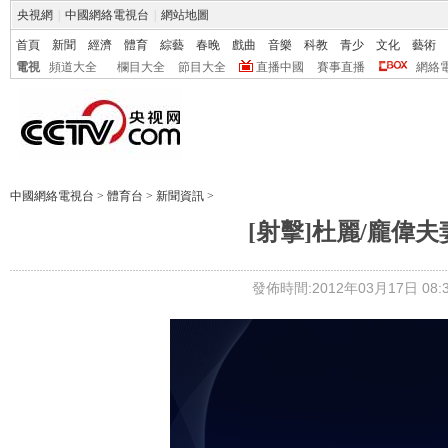
央視網
|
中國網絡電視台
|
網站地圖
首頁
新聞
經濟
體育
綜藝
春晚
戲曲
音樂
科教
青少
文化
藝術
電視
頻道大全
欄目大全
節目大全
直播中國
賽事直播
網絡
中國網絡電視台
>
體育台
>
新聞資訊
>
[射擊]杜麗/龐偉
發佈時間:2012年03月17日 08:3