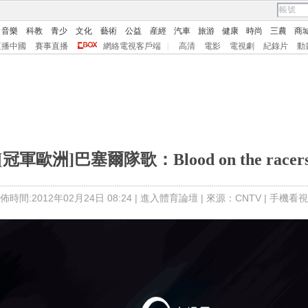
音樂
科教
青少
文化
藝術
公益
産經
汽車
旅游
健康
時尚
三農
商
直播中國
賽事直播
網絡電視客戶端
|
高清
電影
電視劇
紀錄片
動
[冠軍歐洲]巴塞爾隊歌：Blood on the racer
佈時間:2012年02月24日 08:24 |
進入體育論壇
| 來源：CNTV |
手機看視