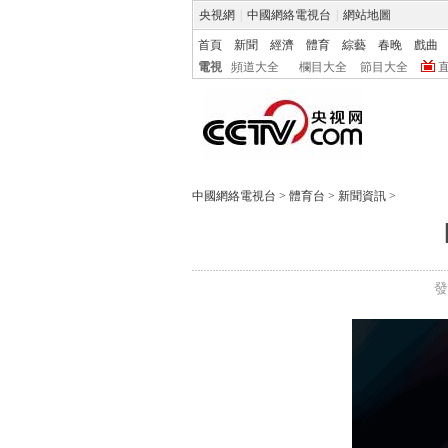
央視網
|
中國網絡電視台
|
網站地圖
首頁
新聞
經濟
體育
綜藝
春晚
戲曲
電視
頻道大全
欄目大全
節目大全
中國網絡電視台
>
體育台
>
新聞資訊
>
發