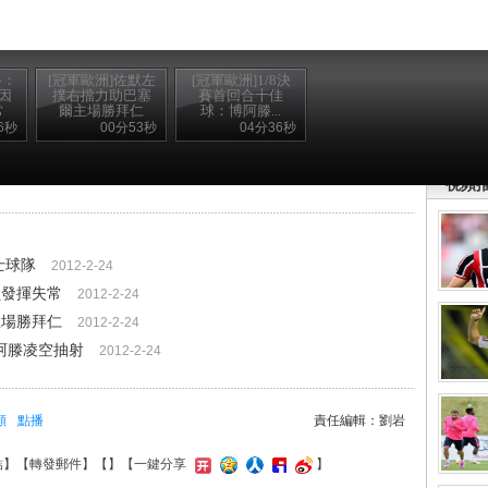
路：
[冠軍歐洲]佐默左
[冠軍歐洲]1/8決
因
撲右擋力助巴塞
賽首回合十佳
常
爾主場勝拜仁
球：博阿滕...
6秒
00分53秒
04分36秒
壟!-- /896
視頻
士球隊
2012-2-24
員發揮失常
2012-2-24
主場勝拜仁
2012-2-24
博阿滕凌空抽射
2012-2-24
頻
點播
責任編輯：劉岩
結
】【
轉發郵件
】【
】
【一鍵分享
】