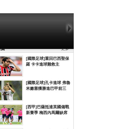
2/web_cntv/dicengye_huazhonghua01 -->
推薦
更多
[國際足球]重回巴西聖保
羅 卡卡進球難救主
[國際足球]孔卡進球 弗魯
米嫩塞獲勝進巴甲前三
[西甲]巴薩抵達英國備戰
新賽季 梅西內馬爾缺席