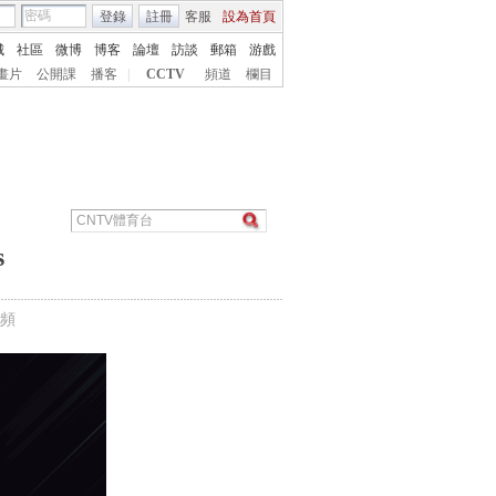
登錄
註冊
客服
設為首頁
城
社區
微博
博客
論壇
訪談
郵箱
游戲
畫片
公開課
播客
|
CCTV
頻道
欄目
s
頻