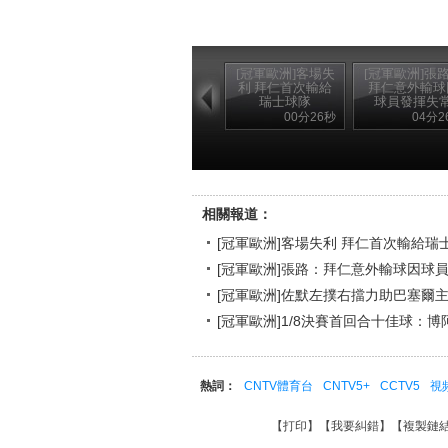
[冠軍歐洲]客場失
[冠軍歐洲]張
利 拜仁首次輸給
拜仁意外輸球
瑞士球隊
球員發揮失
00分26秒
04分2
巴塞爾隊歌：Blood on the racers
相關報道：
[冠軍歐洲]客場失利 拜仁首次輸給瑞
[冠軍歐洲]張路：拜仁意外輸球因球
[冠軍歐洲]佐默左撲右擋力助巴塞爾
[冠軍歐洲]1/8決賽首回合十佳球：
熱詞：
CNTV體育台
CNTV5+
CCTV5
視
【
打印
】【
我要糾錯
】【
複製鏈