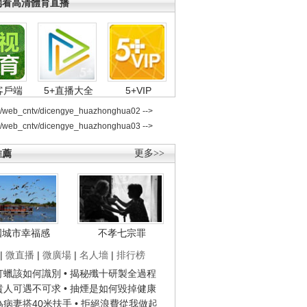
端看高清體育直播
客戶端
5+直播大全
5+VIP
2/web_cntv/dicengye_huazhonghua02 -->
2/web_cntv/dicengye_huazhonghua03 -->
推薦
更多>>
國城市幸福感
不孝七宗罪
|
微直播
|
微廣場
|
名人墻
|
排行榜
子打蠟該如何識別
• 揭秘殲十研製全過程
種貴人可遇不可求
• 抽煙是如何毀掉健康
人為病妻搭40米扶手
• 拒絕浪費從我做起