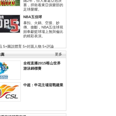
隔2年，恒大重返亞冠決
賽，捍衛着東亞俱樂部的
足球榮耀。
NBA五佳球
暴扣、火鍋、空接、妙
傳、搶斷，NBA五佳球視
頻奉獻籃球場上無與倫比
的精彩表演。
品
5+圖説體育
5+封面人物
5+評論
推薦
更多
全程直播2015喀山世界
游泳錦標賽
中超：申花主場迎戰建業