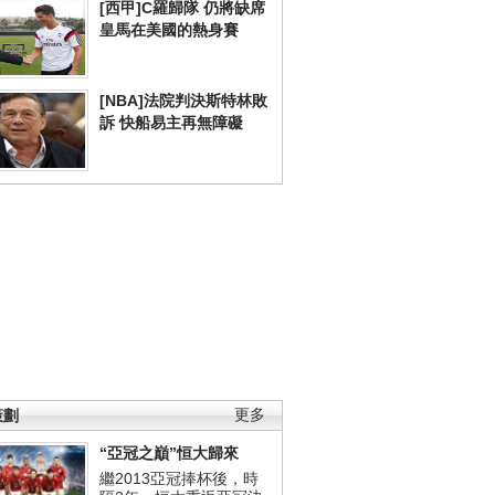
[西甲]C羅歸隊 仍將缺席
皇馬在美國的熱身賽
[NBA]法院判決斯特林敗
訴 快船易主再無障礙
策劃
更多
“亞冠之巔”恒大歸來
繼2013亞冠捧杯後，時