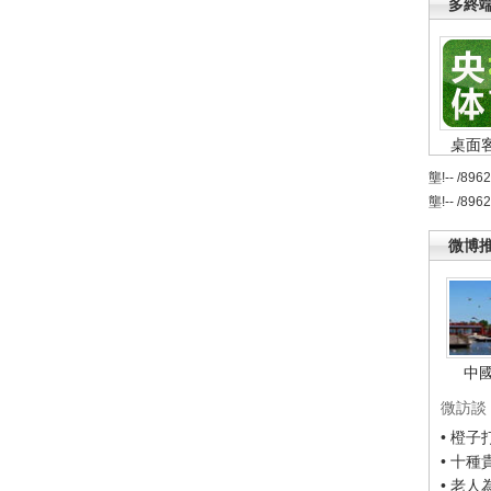
多終
桌面
壟!-- /896
壟!-- /896
微博
中
微訪談
• 橙
• 十
• 老