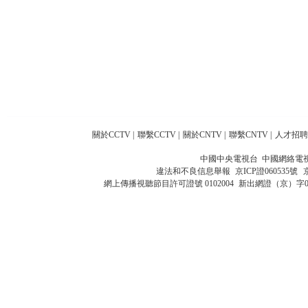
關於CCTV
|
聯繫CCTV
|
關於CNTV
|
聯繫CNTV
|
人才招聘
中國中央電視台 中國網絡電
違法和不良信息舉報
京ICP證060535號
網上傳播視聽節目許可證號 0102004
新出網證（京）字0