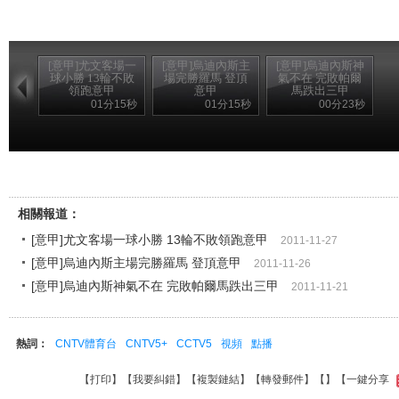
[意甲]尤文客場一
[意甲]烏迪內斯主
[意甲]烏迪內斯神
球小勝 13輪不敗
場完勝羅馬 登頂
氣不在 完敗帕爾
領跑意甲
意甲
馬跌出三甲
01分15秒
01分15秒
00分23秒
[意甲]帕拉西奧天外飛仙 熱那亞挑落拉齊奧
相關報道：
[意甲]尤文客場一球小勝 13輪不敗領跑意甲
2011-11-27
[意甲]烏迪內斯主場完勝羅馬 登頂意甲
2011-11-26
[意甲]烏迪內斯神氣不在 完敗帕爾馬跌出三甲
2011-11-21
熱詞：
CNTV體育台
CNTV5+
CCTV5
視頻
點播
【
打印
】【
我要糾錯
】【
複製鏈結
】【
轉發郵件
】【
】
【一鍵分享