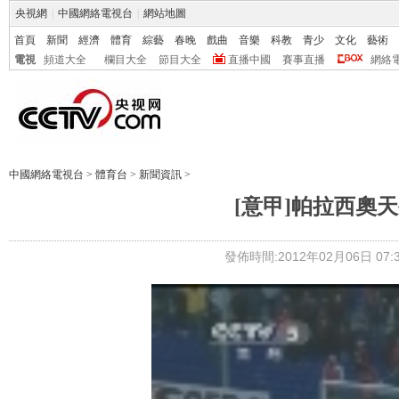
央視網
|
中國網絡電視台
|
網站地圖
首頁
新聞
經濟
體育
綜藝
春晚
戲曲
音樂
科教
青少
文化
藝術
電視
頻道大全
欄目大全
節目大全
直播中國
賽事直播
網絡
中國網絡電視台
>
體育台
>
新聞資訊
>
[意甲]帕拉西奧
發佈時間:2012年02月06日 07:3