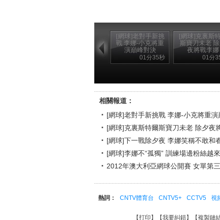
[網球]老對手新挑
[網球]克裏斯
戰 李娜-小克將重
斯寶刀未老 
演巔峰對決
夜將戰李娜
01分35秒
01分3
相關報道：
[網球]老對手新挑戰 李娜-小克將重
[網球]克裏斯特爾斯寶刀未老 除夕夜
[網球]下一戰除夕夜 李娜笑稱不敢和
[網球]李娜不“孤獨” 訓練場邊粉絲越
2012年澳大利亞網球公開賽 女單第三輪 
熱詞：
CNTV體育台
CNTV5+
CCTV5
視
【
打印
】【
我要糾錯
】【
複製鏈