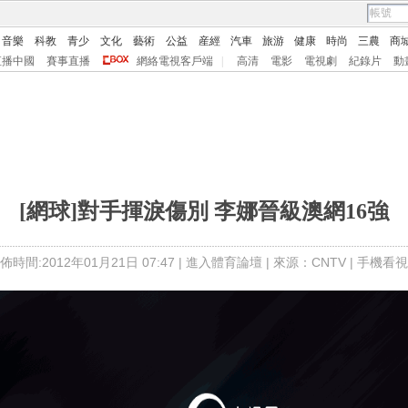
音樂
科教
青少
文化
藝術
公益
産經
汽車
旅游
健康
時尚
三農
商
直播中國
賽事直播
網絡電視客戶端
|
高清
電影
電視劇
紀錄片
動
[網球]對手揮淚傷別 李娜晉級澳網16強
佈時間:2012年01月21日 07:47 |
進入體育論壇
| 來源：CNTV |
手機看視