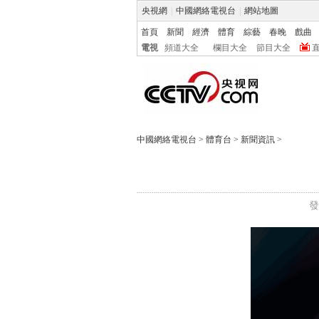
央視網
|
中國網絡電視台
|
網站地圖
首頁
新聞
經濟
體育
綜藝
春晚
戲曲
電視
頻道大全
欄目大全
節目大全
中國網絡電視台
>
體育台
>
新聞資訊
>
發