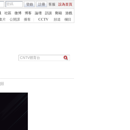
登錄
註冊
客服
設為首頁
城
社區
微博
博客
論壇
訪談
郵箱
游戲
畫片
公開課
播客
|
CCTV
頻道
欄目
頻