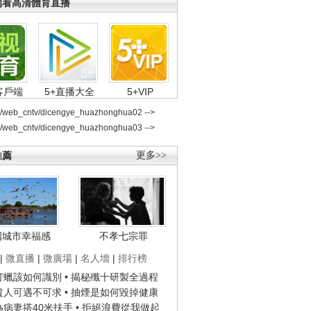
端看高清體育直播
客戶端
5+直播大全
5+VIP
2/web_cntv/dicengye_huazhonghua02 -->
2/web_cntv/dicengye_huazhonghua03 -->
推薦
更多>>
國城市幸福感
不孝七宗罪
|
微直播
|
微廣場
|
名人墻
|
排行榜
子打蠟該如何識別
• 揭秘殲十研製全過程
種貴人可遇不可求
• 抽煙是如何毀掉健康
人為病妻搭40米扶手
• 拒絕浪費從我做起