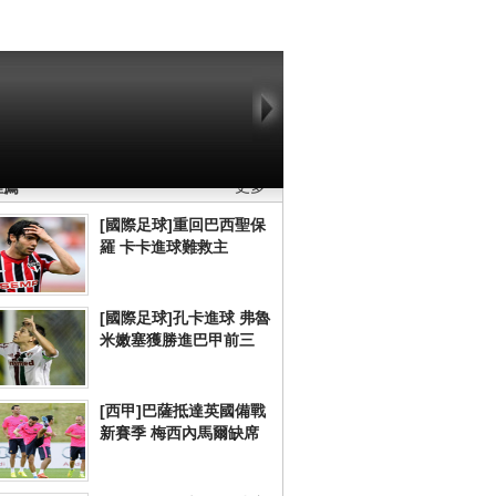
2/web_cntv/dicengye_huazhonghua01 -->
推薦
更多
[國際足球]重回巴西聖保
羅 卡卡進球難救主
[國際足球]孔卡進球 弗魯
米嫩塞獲勝進巴甲前三
[西甲]巴薩抵達英國備戰
新賽季 梅西內馬爾缺席