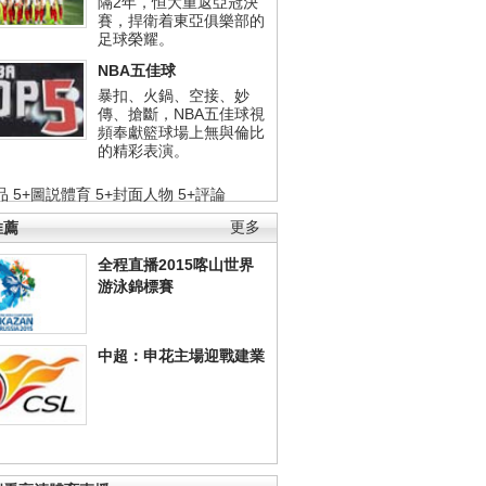
隔2年，恒大重返亞冠決
賽，捍衛着東亞俱樂部的
足球榮耀。
NBA五佳球
暴扣、火鍋、空接、妙
傳、搶斷，NBA五佳球視
頻奉獻籃球場上無與倫比
的精彩表演。
品
5+圖説體育
5+封面人物
5+評論
推薦
更多
全程直播2015喀山世界
游泳錦標賽
中超：申花主場迎戰建業