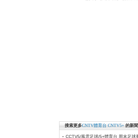
搜索更多
CNTV體育台
CNTV5+
的新
CCTV5/風雲足球/5+體育台 周末足