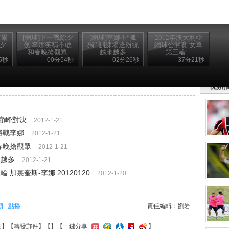
特爾
[網球]下一戰除夕
[網球]李娜不“孤
2012年澳大利亞
除夕
夜 李娜笑稱不敢
獨” 訓練場邊粉絲
網球公開賽 女單
和春晚搶觀眾
越來越多
第三輪 ...
5秒
00分54秒
02分26秒
37分21秒
壟!-- /896
視頻
演巔峰對決
2012-1-21
將戰李娜
2012-1-21
春晚搶觀眾
2012-1-21
來越多
2012-1-21
加裏奎斯-李娜 20120120
2012-1-20
頻
點播
責任編輯：劉岩
結
】【
轉發郵件
】【
】
【一鍵分享
】