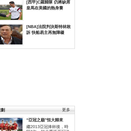
[西甲]C羅歸隊 仍將缺席
皇馬在美國的熱身賽
[NBA]法院判決斯特林敗
訴 快船易主再無障礙
策劃
更多
“亞冠之巔”恒大歸來
繼2013亞冠捧杯後，時