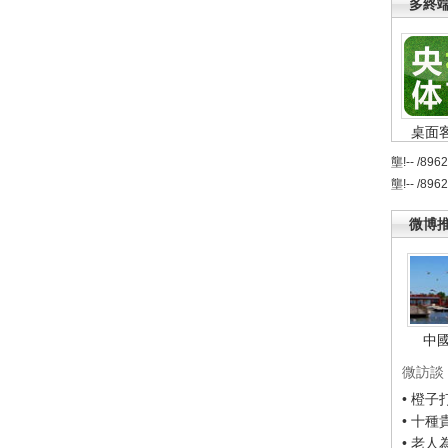
多終
桌面
壟!-- /896
壟!-- /896
微博
中
微訪談
• 橙
• 十
• 老