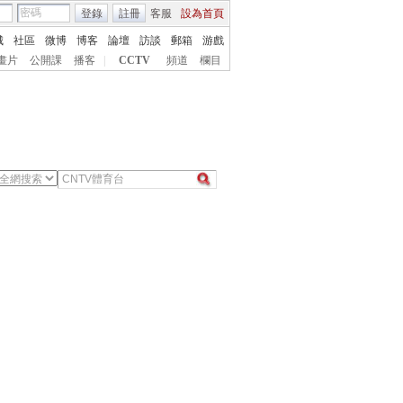
登錄
註冊
客服
設為首頁
城
社區
微博
博客
論壇
訪談
郵箱
游戲
畫片
公開課
播客
|
CCTV
頻道
欄目