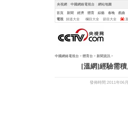
央視網
|
中國網絡電視台
|
網站地圖
首頁
新聞
經濟
體育
綜藝
春晚
戲曲
電視
頻道大全
欄目大全
節目大全
中國網絡電視台
>
體育台
>
新聞資訊
>
[溫網]經驗需
發佈時間:2011年06月3