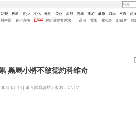
音樂
科教
青少
文化
藝術
公益
産經
汽車
旅游
健康
時尚
三農
商
直播中國
賽事直播
網絡電視客戶端
|
高清
電影
電視劇
紀錄片
動
積累 黑馬小將不敵德約科維奇
0日 07:16 |
進入體育論壇
| 來源：CNTV