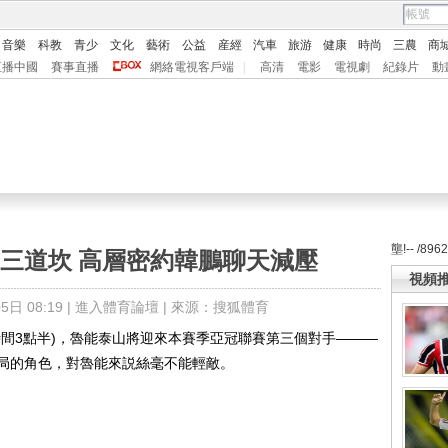
音樂
科教
青少
文化
藝術
公益
産經
汽車
旅游
健康
時尚
三農
商
直播中國
賽事直播
網絡電視客戶端
|
高清
電影
電視劇
紀錄片
動
壟!-- /896
三道坎 高層密約韓鵬聊天減壓
視頻
日 08:19 |
進入體育論壇
| 來源：搜狐體育
時間3點半)，魯能泰山將迎來本賽季亞冠聯賽第三個對手———
局的角色，對魯能來説絲毫不能輕敵。