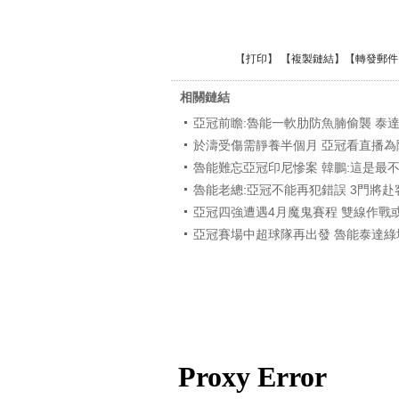
【
打印
】 【
複製鏈結
】【
轉發郵件
相關鏈結
亞冠前瞻:魯能一軟肋防魚腩偷襲 泰
於濤受傷需靜養半個月 亞冠看直播為
魯能難忘亞冠印尼慘案 韓鵬:這是最
魯能老總:亞冠不能再犯錯誤 3門將
亞冠四強遭遇4月魔鬼賽程 雙線作戰
亞冠賽場中超球隊再出發 魯能泰達綠