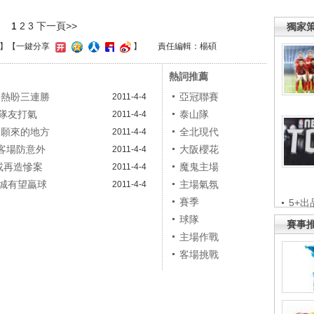
1
2
3
下一頁>>
獨家
】
【一鍵分享
】
責任編輯：楊碩
熱詞推薦
達熱盼三連勝
亞冠聯賽
2011-4-4
隊友打氣
泰山隊
2011-4-4
不願來的地方
全北現代
2011-4-4
赴客場防意外
大阪櫻花
2011-4-4
或再造慘案
魔鬼主場
2011-4-4
城有望贏球
主場氣氛
2011-4-4
賽季
5+出
球隊
賽事
主場作戰
客場挑戰