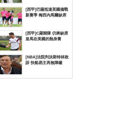
[西甲]巴薩抵達英國備戰
新賽季 梅西內馬爾缺席
[西甲]C羅歸隊 仍將缺席
皇馬在美國的熱身賽
[NBA]法院判決斯特林敗
訴 快船易主再無障礙