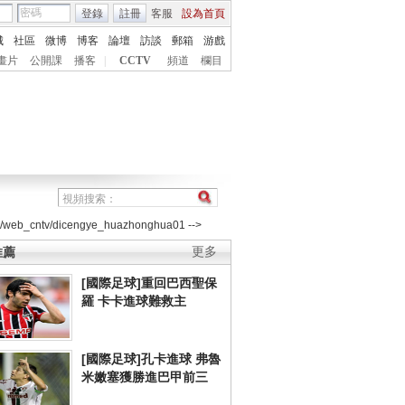
登錄
註冊
客服
設為首頁
城
社區
微博
博客
論壇
訪談
郵箱
游戲
畫片
公開課
播客
|
CCTV
頻道
欄目
2/web_cntv/dicengye_huazhonghua01 -->
推薦
更多
[國際足球]重回巴西聖保
羅 卡卡進球難救主
[國際足球]孔卡進球 弗魯
米嫩塞獲勝進巴甲前三