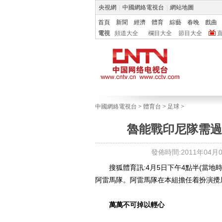
央視網
|
中國網絡電視台
|
網站地圖
首頁
新聞
經濟
體育
綜藝
春晚
戲曲
電視
頻道大全
欄目大全
節目大全
中國網絡電視台
>
體育台
>
足球
>
魯能戰印尼隊需過
發佈時間:2011年04月05
搜狐體育訊:4月5日下午4點半(當地
阿雷馬隊。阿雷馬隊在本組擔任着扮演攪
萬萬不可掉以輕心