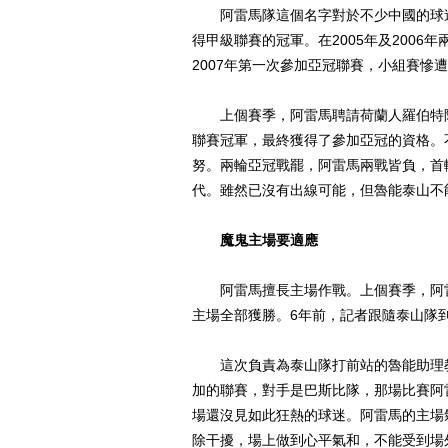
阿雷馬隊這個名字對於不少中國的球迷來
得甲級聯賽的冠軍。在2005年及200
2007年第一次參加亞冠聯賽，小組賽慘
上個賽季，阿雷馬聘請荷蘭人羅伯特阿爾
聯賽冠軍，最終獲得了參加亞冠的資格。
努。兩輪亞冠戰罷，阿雷馬兩戰皆負，首
代。雖然已沒有出線可能，但魯能泰山不
魔鬼主場要適應
阿雷馬擅長主場作戰。上個賽季，阿雷馬
主場全部獲勝。6年前，記者跟隨泰山隊
這次負責為泰山隊打前站的魯能助理教
加的聯賽，對手是巴斯比隊，那場比賽阿
場還沒見如此狂熱的球迷。阿雷馬的主場
除干擾，場上做到心平氣和，不能受到場