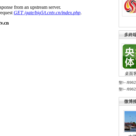
多終
桌面
壟!-- /896
壟!-- /896
微博