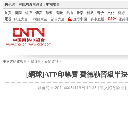
央視網
|
中國網絡電視台
|
網站地圖
首頁
新聞
經濟
體育
綜藝
春晚
戲曲
音樂
科教
青少
文化
藝術
電視
頻道大全
欄目大全
節目大全
直播中國
賽事直播
網絡
中國網絡電視台
>
體育台
>
新聞資訊
>
[網球]ATP印第賽 費德勒晉級半
發佈時間:2011年03月19日 12:38 |
進入體育論壇
|