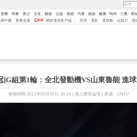
音樂
科教
青少
文化
藝術
公益
産經
汽車
旅游
健康
時尚
三農
商
直播中國
賽事直播
網絡電視客戶端
|
高清
電影
電視劇
紀錄片
動
冠]G組第1輪：全北發動機VS山東魯能 進
發佈時間:2011年03月02日 20:14 |
進入體育論壇
| 來源：CNTV