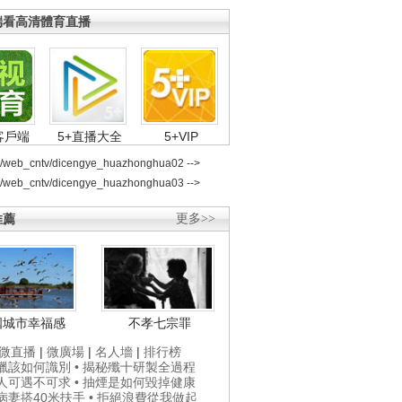
端看高清體育直播
客戶端
5+直播大全
5+VIP
2/web_cntv/dicengye_huazhonghua02 -->
2/web_cntv/dicengye_huazhonghua03 -->
推薦
更多>>
國城市幸福感
不孝七宗罪
微直播
|
微廣場
|
名人墻
|
排行榜
打蠟該如何識別
• 揭秘殲十研製全過程
貴人可遇不可求
• 抽煙是如何毀掉健康
為病妻搭40米扶手
• 拒絕浪費從我做起