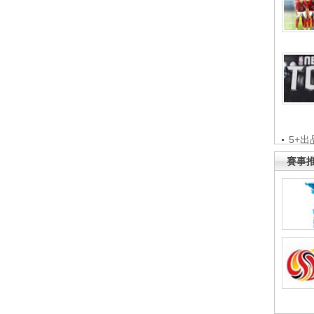
5+出
賽事