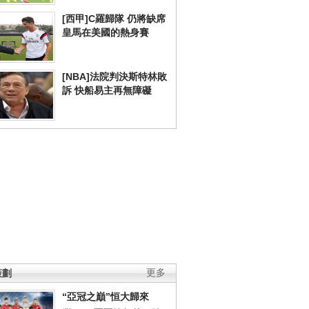
[西甲]C羅歸隊 仍將缺席
皇馬在美國的熱身賽
[NBA]法院判決斯特林敗
訴 快船易主再無障礙
策劃
更多
“亞冠之巔”恒大歸來