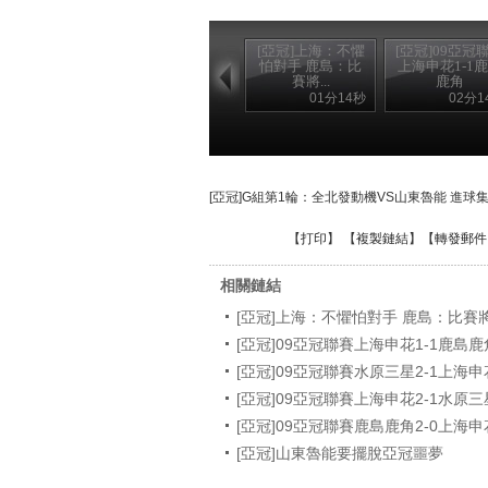
[亞冠]上海：不懼
[亞冠]09亞冠
怕對手 鹿島：比
上海申花1-1
賽將...
鹿角
01分14秒
02分1
[亞冠]G組第1輪：全北發動機VS山東魯能 進球
【
打印
】 【
複製鏈結
】【
轉發郵件
相關鏈結
[亞冠]上海：不懼怕對手 鹿島：比賽
[亞冠]09亞冠聯賽上海申花1-1鹿島鹿
[亞冠]09亞冠聯賽水原三星2-1上海申
[亞冠]09亞冠聯賽上海申花2-1水原三
[亞冠]09亞冠聯賽鹿島鹿角2-0上海申
[亞冠]山東魯能要擺脫亞冠噩夢