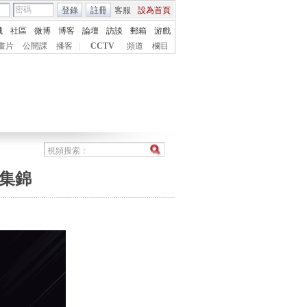
登錄
註冊
客服
設為首頁
城
社區
微博
博客
論壇
訪談
郵箱
游戲
畫片
公開課
播客
|
CCTV
頻道
欄目
球集錦