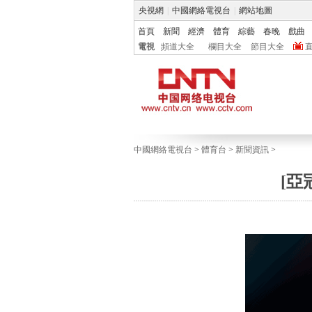
央視網
|
中國網絡電視台
|
網站地圖
首頁
新聞
經濟
體育
綜藝
春晚
戲曲
電視
頻道大全
欄目大全
節目大全
中國網絡電視台
>
體育台
>
新聞資訊
>
[亞