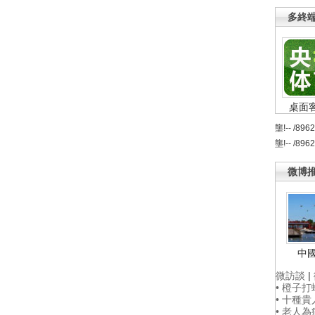
多終
桌面
壟!-- /896
壟!-- /896
微博
中
微訪談
|
• 橙子
• 十種
• 老人