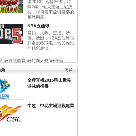
繼2013亞冠捧杯後，時
隔2年，恒大重返亞冠決
賽，捍衛着東亞俱樂部的
足球榮耀。
NBA五佳球
暴扣、火鍋、空接、妙
傳、搶斷，NBA五佳球視
頻奉獻籃球場上無與倫比
的精彩表演。
品
5+圖説體育
5+封面人物
5+評論
推薦
更多
全程直播2015喀山世界
游泳錦標賽
中超：申花主場迎戰建業