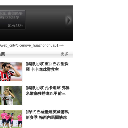
亞冠]山東魯能要
擺脫亞冠噩夢
01分23秒
2/web_cntv/dicengye_huazhonghua01 -->
推薦
更多
[國際足球]重回巴西聖保
羅 卡卡進球難救主
[國際足球]孔卡進球 弗魯
米嫩塞獲勝進巴甲前三
[西甲]巴薩抵達英國備戰
新賽季 梅西內馬爾缺席