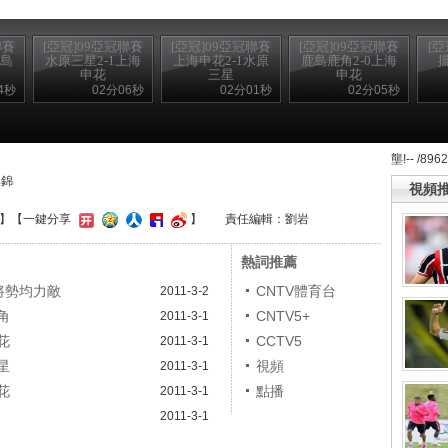
聯賽
[亞冠]09亞冠聯賽
[亞冠]09亞冠聯賽
[亞冠]09亞冠聯賽
[
鹿島
水原三星2-1上海
上海申花2-1水原
鹿島鹿角2-0上海
申花
三星
申花
4秒
02分06秒
02分01秒
02分05秒
壟!-- /896
集錦
視頻
】
【一鍵分享
】
責任編輯：劉岩
熱詞推薦
將勢均力敵
CNTV體育台
2011-3-2
角
CNTV5+
2011-3-1
花
CCTV5
2011-3-1
星
視頻
2011-3-1
花
點播
2011-3-1
2011-3-1