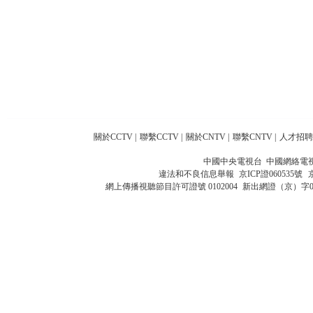
關於CCTV
|
聯繫CCTV
|
關於CNTV
|
聯繫CNTV
|
人才招聘
中國中央電視台 中國網絡電
違法和不良信息舉報
京ICP證060535號
網上傳播視聽節目許可證號 0102004
新出網證（京）字0