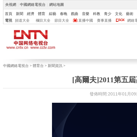
央視網
|
中國網絡電視台
|
網站地圖
首頁
新聞
經濟
體育
綜藝
春晚
戲曲
音樂
科教
青少
文化
藝術
電視
頻道大全
欄目大全
節目大全
直播中國
賽事直播
網絡
中國網絡電視台
>
體育台
>
新聞資訊
>
[高爾夫]2011第
發佈時間:2011年01月09日 