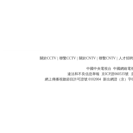
關於CCTV
|
聯繫CCTV
|
關於CNTV
|
聯繫CNTV
|
人才招聘
中國中央電視台 中國網絡電
違法和不良信息舉報
京ICP證060535號
網上傳播視聽節目許可證號 0102004
新出網證（京）字0