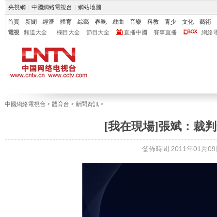
央視網
|
中國網絡電視台
|
網站地圖
首頁
新聞
經濟
體育
綜藝
春晚
戲曲
音樂
科教
青少
文化
藝術
電視
頻道大全
欄目大全
節目大全
直播中國
賽事直播
網絡
中國網絡電視台
>
體育台
>
新聞資訊
>
[我在現場]張斌：裁
發佈時間:2011年01月09日 