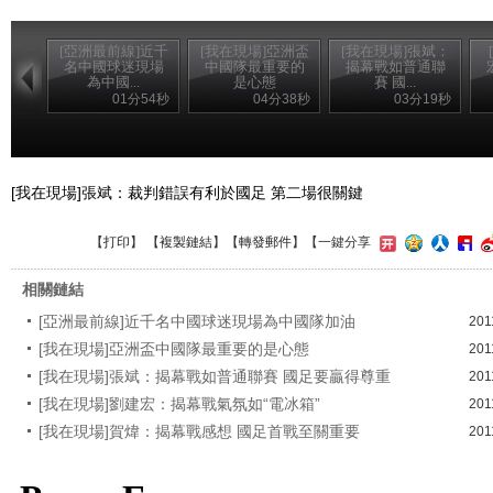
[亞洲最前線]近千
[我在現場]亞洲盃
[我在現場]張斌：
名中國球迷現場
中國隊最重要的
揭幕戰如普通聯
為中國...
是心態
賽 國...
01分54秒
04分38秒
03分19秒
[我在現場]張斌：裁判錯誤有利於國足 第二場很關鍵
【
打印
】 【
複製鏈結
】【
轉發郵件
】
【一鍵分享
相關鏈結
[亞洲最前線]近千名中國球迷現場為中國隊加油
201
[我在現場]亞洲盃中國隊最重要的是心態
201
[我在現場]張斌：揭幕戰如普通聯賽 國足要贏得尊重
201
[我在現場]劉建宏：揭幕戰氣氛如“電冰箱”
201
[我在現場]賀煒：揭幕戰感想 國足首戰至關重要
201