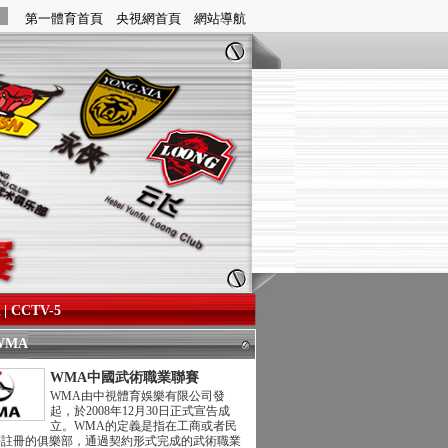
|
CCTV-5
WMA
WMA中國武術職業聯賽
WMA由中視體育娛樂有限公司發
起，於2008年12月30日正式宣告成
立。WMA的定義是指在工商或者民
等註冊的俱樂部，通過契約形式完成的武術職業