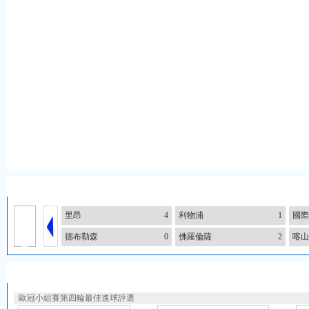
歐冠比分
12
里昂
4
利物浦
1
國際
月
10
德布勒森
0
佛羅倫薩
2
喀山
日
12
月
最佳進球評選
10
日
歐冠小組賽第四輪最佳進球評選
12