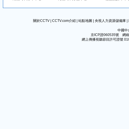
關於CCTV
|
CCTV.com介紹
|
站點地圖
|
央視人力資源儲備庫
|
中國中
京ICP證060535號
網絡文
網上傳播視聽節目許可證號 010