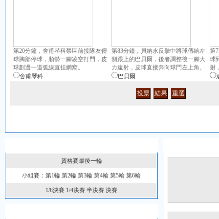
月
10
日
12
月
10
日
第20分鐘，舍甫琴科禁區前接隊友傳
第83分鐘，貝納永反擊中將球傳給左
第
12
球胸部停球，順勢一腳凌空打門，皮
側跟上的巴貝爾，後者調整後一腳大
球
月
球劃過一道弧線直挂網窩。
力遠射，皮球直接奔向球門左上角。
射
10
舍甫琴科
巴貝爾
日
12
月
10
日
12
月
10
日
場次回顧
完全賽程
賽事回顧
12
月
資格賽最後一輪
10
日
小組賽：第1輪
第2輪
第3輪
第4輪
第5輪
第6輪
1/8決賽
1/4決賽
半決賽
決賽
名嘴侃歐冠系列訪談