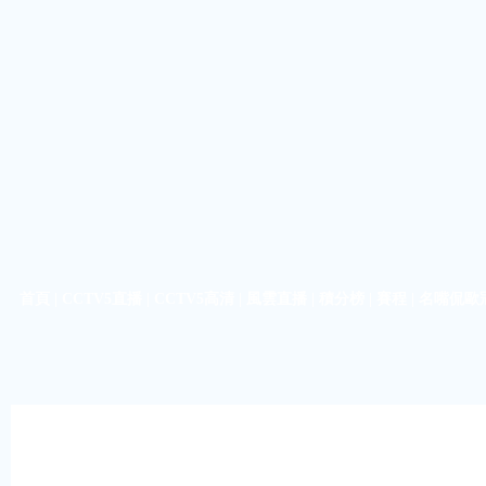
首頁
|
CCTV5直播
|
CCTV5高清
|
風雲直播
|
積分榜
|
賽程
|
名嘴侃歐