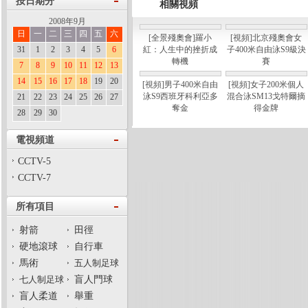
按日期分
相關視頻
2008年9月
日
一
二
三
四
五
六
[全景殘奧會]羅小
[視頻]北京殘奧會女
31
1
2
3
4
5
6
紅：人生中的挫折成
子400米自由泳S9級決
轉機
賽
7
8
9
10
11
12
13
14
15
16
17
18
19
20
[視頻]男子400米自由
[視頻]女子200米個人
泳S9西班牙科利亞多
混合泳SM13戈特爾摘
21
22
23
24
25
26
27
奪金
得金牌
28
29
30
電視頻道
CCTV-5
CCTV-7
所有項目
射箭
田徑
硬地滾球
自行車
馬術
五人制足球
七人制足球
盲人門球
盲人柔道
舉重