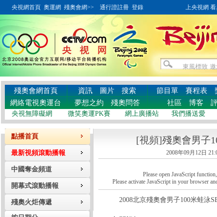
央視網首頁
奧運網
殘奧會網>>
通行證註冊
登錄
上央視網 看奧
殘奧會網首頁
資訊
圖片
搜索
節目單
賽程表
網絡電視奧運台
夢想之約
殘奧問答
社區
博客
央視無障礙網
微笑奧運PK賽
網上廣播站
我們播送愛
點播首頁
[視頻]殘奧會男子1
最新視頻滾動播報
2008年09月12日 21:
中國奪金頻道
Please open JavaScript function, a
Please activate JavaScript in your browser and
開幕式滾動播報
2008北京殘奧會男子100米蛙泳S
殘奧火炬傳遞