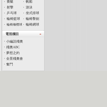
賽艇
帆船
射擊
游泳
乒乓球
坐式排球
輪椅籃球
輪椅擊劍
輪椅橄欖球
輪椅網球
電視欄目
小編説殘奧
殘奧ABC
夢想之約
全景殘奧會
奮鬥