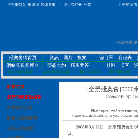
央視網首頁
奧運網
殘奧會網>>
通行證註冊
登錄
上央視網 看奧
殘奧會網首頁
資訊
圖片
搜索
節目單
賽程表
網絡電視奧運台
夢想之約
殘奧問答
社區
博客
央視無障礙網
微笑奧運PK賽
網上廣播站
我們播送愛
點播首頁
[全景殘奧會]500
最新視頻滾動播報
2008年09月12日 21:
中國奪金頻道
Please open JavaScript function, a
Please activate JavaScript in your browser and
開幕式滾動播報
2008年9月12日，北京殘奧會出現
殘奧火炬傳遞
爭。