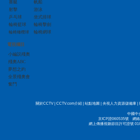
賽艇
帆船
射擊
游泳
乒乓球
坐式排球
輪椅籃球
輪椅擊劍
輪椅橄欖球
輪椅網球
電視欄目
小編説殘奧
殘奧ABC
夢想之約
全景殘奧會
奮鬥
關於CCTV
|
CCTV.com介紹
|
站點地圖
|
央視人力資源儲備庫
|
中國中
京ICP證060535號
網絡文
網上傳播視聽節目許可證號 010