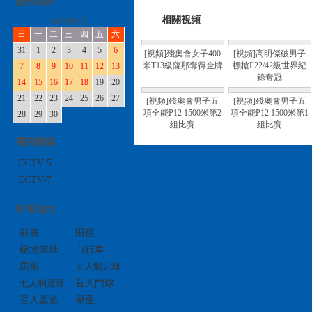
按日期分
相關視頻
2008年9月
日
一
二
三
四
五
六
31
1
2
3
4
5
6
[視頻]殘奧會女子400
[視頻]高明傑破男子
米T13級薩那奪得金牌
標槍F22/42級世界紀
7
8
9
10
11
12
13
錄奪冠
14
15
16
17
18
19
20
21
22
23
24
25
26
27
[視頻]殘奧會男子五
[視頻]殘奧會男子五
項全能P12 1500米第2
項全能P12 1500米第1
28
29
30
組比賽
組比賽
電視頻道
CCTV-5
CCTV-7
所有項目
射箭
田徑
硬地滾球
自行車
馬術
五人制足球
七人制足球
盲人門球
盲人柔道
舉重