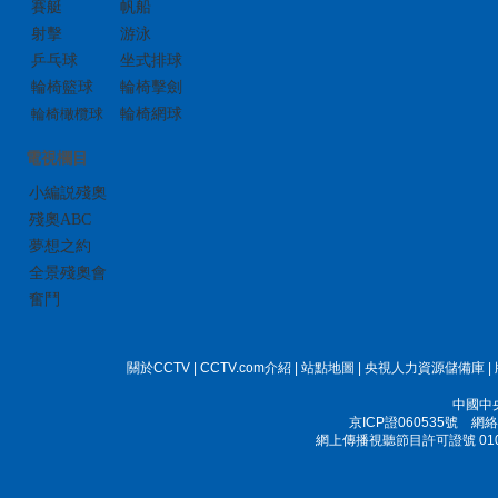
賽艇
帆船
射擊
游泳
乒乓球
坐式排球
輪椅籃球
輪椅擊劍
輪椅橄欖球
輪椅網球
電視欄目
小編説殘奧
殘奧ABC
夢想之約
全景殘奧會
奮鬥
關於CCTV
|
CCTV.com介紹
|
站點地圖
|
央視人力資源儲備庫
|
中國中
京ICP證060535號
網絡文
網上傳播視聽節目許可證號 010