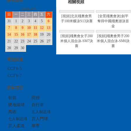
按日期分
相關視頻
2008年9月
日
一
二
三
四
五
六
[視頻]北京殘奧會男
[全景殘奧會]杜劍平
31
1
2
3
4
5
6
子100米蝶泳S13決賽
奪得中國殘奧游泳首
金
7
8
9
10
11
12
13
14
15
16
17
18
19
20
[視頻]殘奧會女子200
[視頻]殘奧會男子200
米個人混合泳-SM7決
米個人混合泳-SM6決
21
22
23
24
25
26
27
賽
賽
28
29
30
電視頻道
CCTV-5
CCTV-7
所有項目
射箭
田徑
硬地滾球
自行車
馬術
五人制足球
七人制足球
盲人門球
盲人柔道
舉重