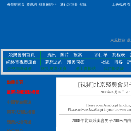
央視網首頁
奧運網
殘奧會網>>
通行證註冊
登錄
上央視網 看奧
殘奧會網首頁
資訊
圖片
搜索
節目單
賽程表
網絡電視奧運台
夢想之約
殘奧問答
社區
博客
央視無障礙網
微笑奧運PK賽
網上廣播站
我們播送愛
點播首頁
[視頻]北京殘奧會男
最新視頻滾動播報
2008年09月07日 20:
中國奪金頻道
Please open JavaScript function, a
Please activate JavaScript in your browser and
開幕式滾動播報
2008年北京殘奧會男子200米自由
殘奧火炬傳遞