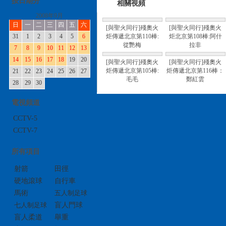
按日期分
相關視頻
2008年9月
日
一
二
三
四
五
六
[與聖火同行]殘奧火
[與聖火同行]殘奧火
31
1
2
3
4
5
6
炬傳遞北京第110棒:
炬北京第108棒:阿什
從艷梅
拉非
7
8
9
10
11
12
13
14
15
16
17
18
19
20
[與聖火同行]殘奧火
[與聖火同行]殘奧火
炬傳遞北京第105棒:
炬傳遞北京第116棒：
21
22
23
24
25
26
27
毛毛
鄭紅雲
28
29
30
電視頻道
CCTV-5
CCTV-7
所有項目
射箭
田徑
硬地滾球
自行車
馬術
五人制足球
七人制足球
盲人門球
盲人柔道
舉重