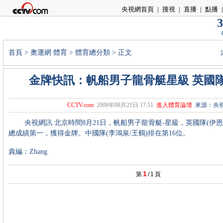
央視網首頁
|
搜視
|
直播
|
點播
|
3
首頁
>
奧運網
體育
>
體育總分類
> 正文
金牌快訊：帆船男子龍骨艇星級 英國
CCTV.com
2008年08月21日 17:51
進入體育論壇
來源：央
央視網訊 北京時間8月21日，帆船男子龍骨艇-星級，英國隊(伊恩?
總成績第一，獲得金牌。中國隊(李鴻泉/王鶴)排在第16位。
責編：Zhang
1
第
/
1
頁