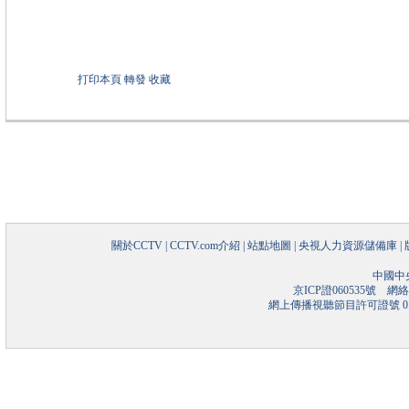
打印本頁
轉發
收藏
關於CCTV
|
CCTV.com介紹
|
站點地圖
|
央視人力資源儲備庫
|
中國中
京ICP證060535號
網絡文
網上傳播視聽節目許可證號 01