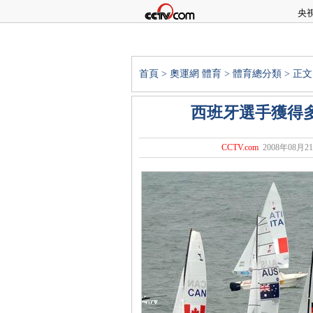
央
首頁
>
奧運網
體育
>
體育總分類
> 正文
西班牙選手獲得多
CCTV.com
2008年08月21