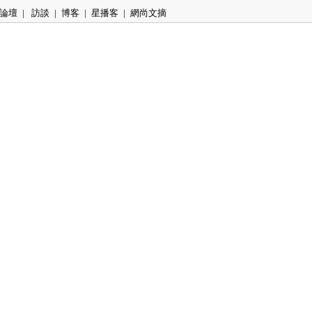
論壇
|
訪談
|
博客
|
星播客
|
網尚文摘