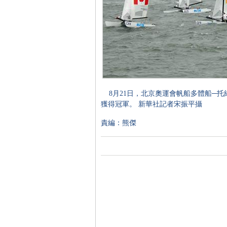
8月21日，北京奧運會帆船多體船─托
獲得冠軍。 新華社記者宋振平攝
責編：熊傑