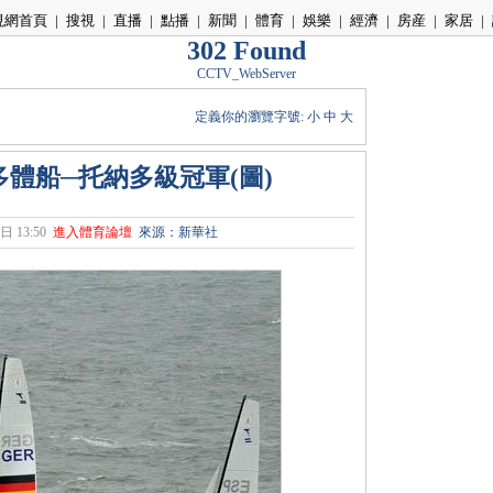
視網首頁
|
搜視
|
直播
|
點播
|
新聞
|
體育
|
娛樂
|
經濟
|
房産
|
家居
|
302 Found
CCTV_WebServer
定義你的瀏覽字號:
小
中
大
體船─托納多級冠軍(圖)
日 13:50
進入體育論壇
來源：新華社