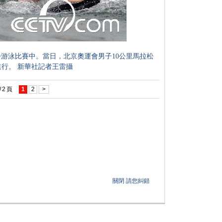
松游泳比賽中。當日，北京奧運會男子10公里馬拉松
行。 新華社記者王雷攝
/
2
頁
1
2
>
關閉
請您糾錯