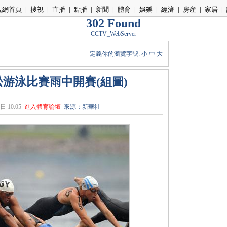
視網首頁
|
搜視
|
直播
|
點播
|
新聞
|
體育
|
娛樂
|
經濟
|
房産
|
家居
|
302 Found
CCTV_WebServer
定義你的瀏覽字號:
小
中
大
松游泳比賽雨中開賽(組圖)
日 10:05
進入體育論壇
來源：新華社