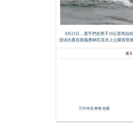
8月21日，選手們在男子10公里馬拉
游泳比賽在順義奧林匹克水上公園冒雨進
1
第
打印本頁
轉發
收藏