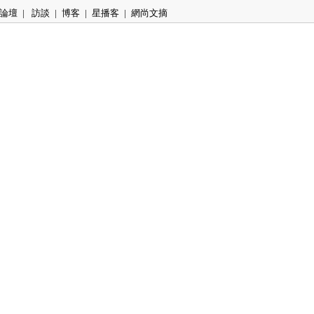
論壇
|
訪談
|
博客
|
星播客
|
網尚文摘