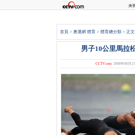
央
首頁
>
奧運網
體育
>
體育總分類
> 正文
男子10公里馬拉
CCTV.com
2008年08月21