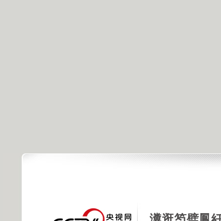
瀵逛笉璧鳳紝