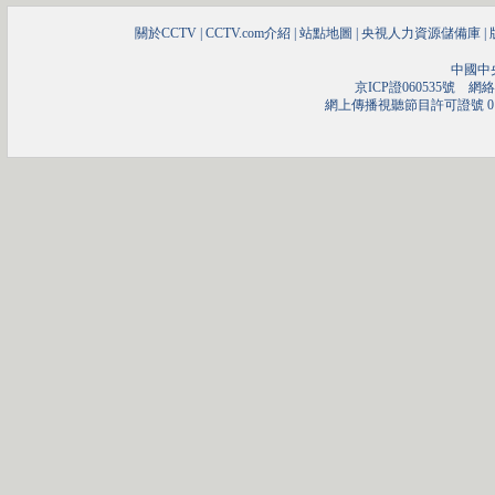
關於CCTV
|
CCTV.com介紹
|
站點地圖
|
央視人力資源儲備庫
|
中國中
京ICP證060535號
網絡文
網上傳播視聽節目許可證號 01